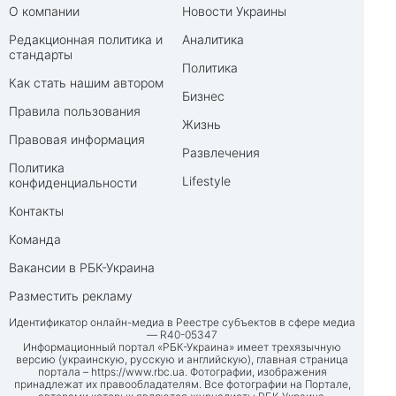
О компании
Новости Украины
Редакционная политика и
Аналитика
стандарты
Политика
Как стать нашим автором
Бизнес
Правила пользования
Жизнь
Правовая информация
Развлечения
Политика
Lifestyle
конфиденциальности
Контакты
Команда
Вакансии в РБК-Украина
Разместить рекламу
Идентификатор онлайн-медиа в Реестре субъектов в сфере медиа
— R40-05347
Информационный портал «РБК-Украина» имеет трехязычную
версию (украинскую, русскую и английскую), главная страница
портала –
https://www.rbc.ua
. Фотографии, изображения
принадлежат их правообладателям. Все фотографии на Портале,