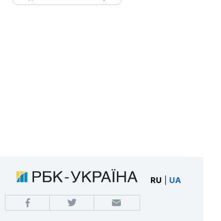
RU
|
UA