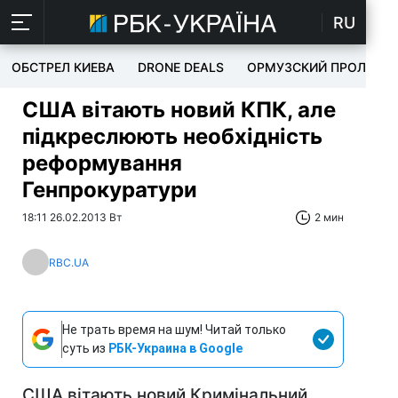
RU
ОБСТРЕЛ КИЕВА
DRONE DEALS
ОРМУЗСКИЙ ПРОЛИВ
США вітають новий КПК, але
підкреслюють необхідність
реформування
Генпрокуратури
18:11 26.02.2013 Вт
2 мин
RBC.UA
Не трать время на шум! Читай только
суть из
РБК-Украина в Google
США вітають новий Кримінальний