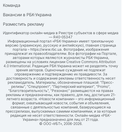
Команда
Вакансии в РБК-Украина
Разместить рекламу
Идентификатор онлайн-медиа в Реестре субъектов в сфере медиа
— R40-05347
Информационный портал «РБК-Украина» имеет трехязычную
версию (украинскую, русскую и английскую), главная страница
портала –
https://www.rbc.ua
. Фотографии, изображения
принадлежат их правообладателям. Все фотографии на Портале,
авторами которых являются журналисты РБК-Украина,
размещены на условиях лицензии Creative Commons Attribution
4.0 International. Редакция РБК-Украина может не разделять точку
зрения авторов. Оценочные суждения не подлежат
опровержению и подтверждению их правдивости. За
достоверность и содержание рекламы ответственность несет
рекламодатель. Материалы, обозначенные плашкой: "Пресс-
релизы", "Спецпроект", "Партнерский материал", "Promo",
"Благотворительность", "Резонанс" размещаются на правах
рекламы и предназначены, как правило, для лиц, достигших 21-
летнего возраста. «Новости компании» – это информационный
формат, охватывающий новости, события и объявления,
связанные с деятельностью компаний, базирующиеся на
прессрелизах, выпускаемых самими компаниями, и за которые
редакция не несет ответственности. Онлайн-медиа «РБК-
Украина» предназначено для лиц от 21 года.
© ООО «УБТ», 2006-2026.