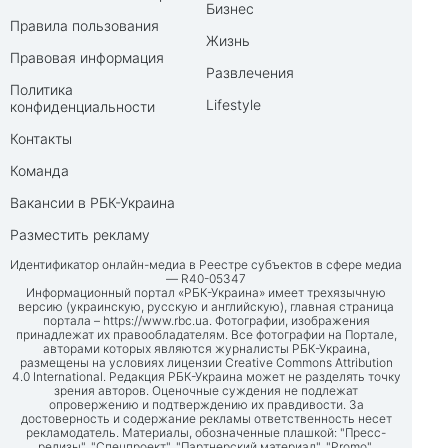
Бизнес
Правила пользования
Жизнь
Правовая информация
Развлечения
Политика
Lifestyle
конфиденциальности
Контакты
Команда
Вакансии в РБК-Украина
Разместить рекламу
Идентификатор онлайн-медиа в Реестре субъектов в сфере медиа
— R40-05347
Информационный портал «РБК-Украина» имеет трехязычную
версию (украинскую, русскую и английскую), главная страница
портала –
https://www.rbc.ua
. Фотографии, изображения
принадлежат их правообладателям. Все фотографии на Портале,
авторами которых являются журналисты РБК-Украина,
размещены на условиях лицензии Creative Commons Attribution
4.0 International. Редакция РБК-Украина может не разделять точку
зрения авторов. Оценочные суждения не подлежат
опровержению и подтверждению их правдивости. За
достоверность и содержание рекламы ответственность несет
рекламодатель. Материалы, обозначенные плашкой: "Пресс-
релизы", "Спецпроект", "Партнерский материал", "Promo",