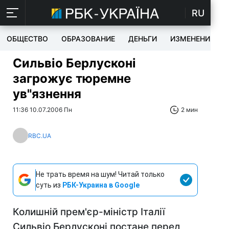
RU
ОБЩЕСТВО
ОБРАЗОВАНИЕ
ДЕНЬГИ
ИЗМЕНЕНИЯ
Сильвіо Берлусконі
загрожує тюремне
ув"язнення
11:36 10.07.2006 Пн
2 мин
RBC.UA
Не трать время на шум! Читай только
суть из
РБК-Украина в Google
Колишній прем'єр-міністр Італії
Сильвіо Берлусконі постане перед