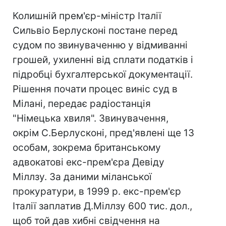
Колишній прем'єр-міністр Італії
Сильвіо Берлусконі постане перед
судом по звинуваченню у відмиванні
грошей, ухиленні від сплати податків і
підробці бухгалтерської документації.
Рішення почати процес виніс суд в
Мілані, передає радіостанція
"Німецька хвиля". Звинувачення,
окрім С.Берлусконі, пред'явлені ще 13
особам, зокрема британському
адвокатові екс-прем'єра Девіду
Міллзу. За даними міланської
прокуратури, в 1999 р. екс-прем'єр
Італії заплатив Д.Міллзу 600 тис. дол.,
щоб той дав хибні свідчення на