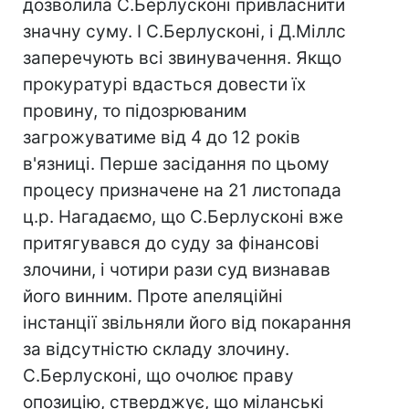
дозволила С.Берлусконі привласнити
значну суму. І С.Берлусконі, і Д.Міллс
заперечують всі звинувачення. Якщо
прокуратурі вдасться довести їх
провину, то підозрюваним
загрожуватиме від 4 до 12 років
в'язниці. Перше засідання по цьому
процесу призначене на 21 листопада
ц.р. Нагадаємо, що С.Берлусконі вже
притягувався до суду за фінансові
злочини, і чотири рази суд визнавав
його винним. Проте апеляційні
інстанції звільняли його від покарання
за відсутністю складу злочину.
С.Берлусконі, що очолює праву
опозицію, стверджує, що міланські