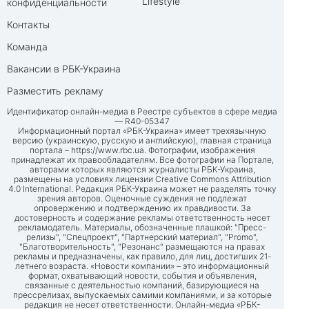
Lifestyle
конфиденциальности
Контакты
Команда
Вакансии в РБК-Украина
Разместить рекламу
Идентификатор онлайн-медиа в Реестре субъектов в сфере медиа
— R40-05347
Информационный портал «РБК-Украина» имеет трехязычную
версию (украинскую, русскую и английскую), главная страница
портала –
https://www.rbc.ua
. Фотографии, изображения
принадлежат их правообладателям. Все фотографии на Портале,
авторами которых являются журналисты РБК-Украина,
размещены на условиях лицензии Creative Commons Attribution
4.0 International. Редакция РБК-Украина может не разделять точку
зрения авторов. Оценочные суждения не подлежат
опровержению и подтверждению их правдивости. За
достоверность и содержание рекламы ответственность несет
рекламодатель. Материалы, обозначенные плашкой: "Пресс-
релизы", "Спецпроект", "Партнерский материал", "Promo",
"Благотворительность", "Резонанс" размещаются на правах
рекламы и предназначены, как правило, для лиц, достигших 21-
летнего возраста. «Новости компании» – это информационный
формат, охватывающий новости, события и объявления,
связанные с деятельностью компаний, базирующиеся на
прессрелизах, выпускаемых самими компаниями, и за которые
редакция не несет ответственности. Онлайн-медиа «РБК-