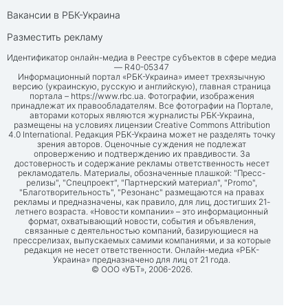
Вакансии в РБК-Украина
Разместить рекламу
Идентификатор онлайн-медиа в Реестре субъектов в сфере медиа
— R40-05347
Информационный портал «РБК-Украина» имеет трехязычную
версию (украинскую, русскую и английскую), главная страница
портала –
https://www.rbc.ua
. Фотографии, изображения
принадлежат их правообладателям. Все фотографии на Портале,
авторами которых являются журналисты РБК-Украина,
размещены на условиях лицензии Creative Commons Attribution
4.0 International. Редакция РБК-Украина может не разделять точку
зрения авторов. Оценочные суждения не подлежат
опровержению и подтверждению их правдивости. За
достоверность и содержание рекламы ответственность несет
рекламодатель. Материалы, обозначенные плашкой: "Пресс-
релизы", "Спецпроект", "Партнерский материал", "Promo",
"Благотворительность", "Резонанс" размещаются на правах
рекламы и предназначены, как правило, для лиц, достигших 21-
летнего возраста. «Новости компании» – это информационный
формат, охватывающий новости, события и объявления,
связанные с деятельностью компаний, базирующиеся на
прессрелизах, выпускаемых самими компаниями, и за которые
редакция не несет ответственности. Онлайн-медиа «РБК-
Украина» предназначено для лиц от 21 года.
© ООО «УБТ», 2006-2026.