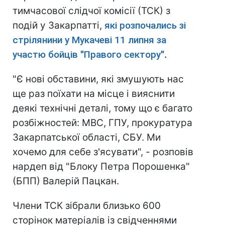
тимчасової слідчої комісії (ТСК) з
подій у Закарпатті,
які розпочались зі
стрілянини у Мукачеві 11 липня за
участю бойців "Правого сектору"
.
"Є нові обставини, які змушують нас
ще раз поїхати на місце і вияснити
деякі технічні деталі, тому що є багато
розбіжностей: МВС, ГПУ, прокуратура
Закарпатської області, СБУ. Ми
хочемо для себе з'ясувати", - розповів
нардеп від "Блоку Петра Порошенка"
(БПП) Валерій Пацкан.
Члени ТСК зібрали близько 600
сторінок матеріалів із свідченнями