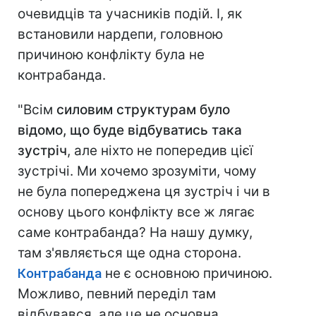
очевидців та учасників подій. І, як
встановили нардепи, головною
причиною конфлікту була не
контрабанда.
"Всім
силовим структурам було
відомо, що буде відбуватись така
зустріч
, але ніхто не попередив цієї
зустрічі. Ми хочемо зрозуміти, чому
не була попереджена ця зустріч і чи в
основу цього конфлікту все ж лягає
саме контрабанда? На нашу думку,
там з'являється ще одна сторона.
Контрабанда
не є основною причиною.
Можливо, певний переділ там
відбувався, але це не основна