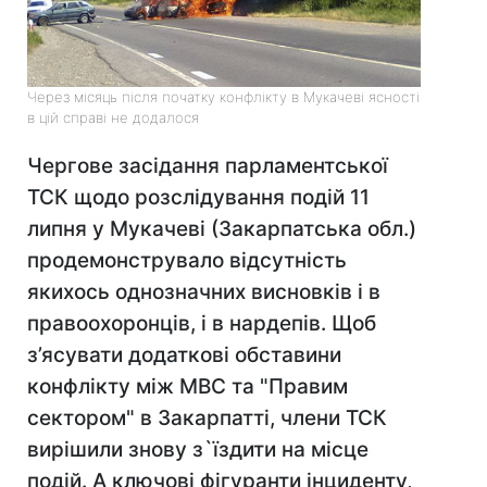
Через місяць після початку конфлікту в Мукачеві ясності
в цій справі не додалося
Чергове засідання парламентської
ТСК щодо розслідування подій 11
липня у Мукачеві (Закарпатська обл.)
продемонструвало відсутність
якихось однозначних висновків і в
правоохоронців, і в нардепів. Щоб
з’ясувати додаткові обставини
конфлікту між МВС та "Правим
сектором" в Закарпатті, члени ТСК
вирішили знову з`їздити на місце
подій. А ключові фігуранти інциденту,