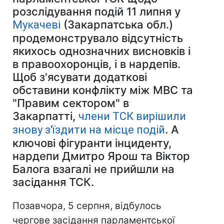
розслідування подій 11 липня у
(Закарпатська обл.)
Мукачеві
продемонструвало відсутність
якихось однозначних висновків і
в правоохоронців, і в нардепів.
Щоб з'ясувати додаткові
обставини конфлікту між МВС та
"Правим сектором" в
Закарпатті,
члени ТСК вирішили
.
А
знову з'їздити на місце подій
ключові фігуранти інциденту,
нардепи Дмитро Ярош та Віктор
Балога взагалі не прийшли на
засідання ТСК.
Позавчора, 5 серпня, відбулось
чергове засідання парламентської