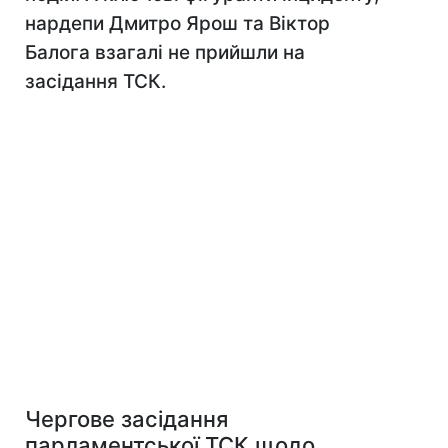
нардепи Дмитро Ярош та Віктор
Балога взагалі не прийшли на
засідання ТСК.
Чергове засідання
парламентської ТСК щодо