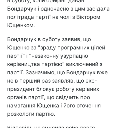
в суботу, коли брифінг давав
Бондарчук і одночасно з цим засідала
політрада партії на чолі з Віктором
Ющенком.
Бондарчук в суботу заявив, що
Ющенко за "зраду програмних цілей
партії" і "незаконну узурпацію
керівництва партією" виключений з
партії. Зазначимо, що Бондарчук вже
не в перший раз заявляв, що екс-
президент блокує роботу керівних
органів партії, що свідчить про
намагання Ющенка і його оточення
розколоти партію.
Відповідь не змусила себе довго