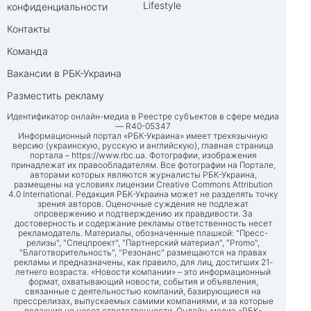
Lifestyle
конфиденциальности
Контакты
Команда
Вакансии в РБК-Украина
Разместить рекламу
Идентификатор онлайн-медиа в Реестре субъектов в сфере медиа
— R40-05347
Информационный портал «РБК-Украина» имеет трехязычную
версию (украинскую, русскую и английскую), главная страница
портала –
https://www.rbc.ua
. Фотографии, изображения
принадлежат их правообладателям. Все фотографии на Портале,
авторами которых являются журналисты РБК-Украина,
размещены на условиях лицензии Creative Commons Attribution
4.0 International. Редакция РБК-Украина может не разделять точку
зрения авторов. Оценочные суждения не подлежат
опровержению и подтверждению их правдивости. За
достоверность и содержание рекламы ответственность несет
рекламодатель. Материалы, обозначенные плашкой: "Пресс-
релизы", "Спецпроект", "Партнерский материал", "Promo",
"Благотворительность", "Резонанс" размещаются на правах
рекламы и предназначены, как правило, для лиц, достигших 21-
летнего возраста. «Новости компании» – это информационный
формат, охватывающий новости, события и объявления,
связанные с деятельностью компаний, базирующиеся на
прессрелизах, выпускаемых самими компаниями, и за которые
редакция не несет ответственности. Онлайн-медиа «РБК-