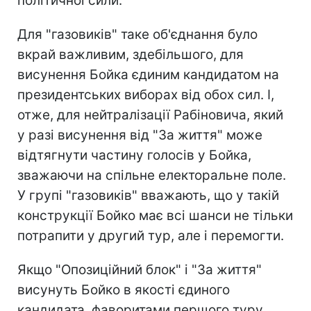
політичної сили.
Для "газовиків" таке об'єднання було
вкрай важливим, здебільшого, для
висунення Бойка єдиним кандидатом на
президентських виборах від обох сил. І,
отже, для нейтралізації Рабіновича, який
у разі висунення від "За життя" може
відтягнути частину голосів у Бойка,
зважаючи на спільне електоральне поле.
У групі "газовиків" вважають, що у такій
конструкції Бойко має всі шанси не тільки
потрапити у другий тур, але і перемогти.
Якщо "Опозиційний блок" і "За життя"
висунуть Бойко в якості єдиного
кандидата, фаворитами першого туру