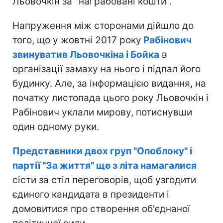
Льовочкін за "награбовані кошти".
Напруження між сторонами дійшло до
того, що у жовтні 2017 року
Рабінович
звинуватив Льовочкіна і Бойка
в
організації замаху на нього і підпал його
будинку. Але, за інформацією видання, на
початку листопада цього року Льовочкін і
Рабінович уклали мирову, потиснувши
один одному руки.
Представники двох груп "Опоблоку" і
партії "За життя" ще з літа намагалися
сісти за стіл переговорів, щоб узгодити
єдиного кандидата в президенти і
домовитися про створення об'єднаної