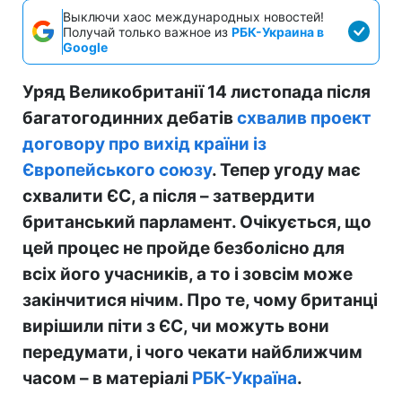
Выключи хаос международных новостей!
Получай только важное из
РБК-Украина в
Google
Уряд Великобританії 14 листопада після
багатогодинних дебатів
схвалив проект
договору про вихід країни із
Європейського союзу
. Тепер угоду має
схвалити ЄС, а після – затвердити
британський парламент. Очікується, що
цей процес не пройде безболісно для
всіх його учасників, а то і зовсім може
закінчитися нічим. Про те, чому британці
вирішили піти з ЄС, чи можуть вони
передумати, і чого чекати найближчим
часом – в матеріалі
РБК-Україна
.