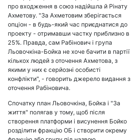
про входження в союз надійшла й Рінату
Ахметову. "За Ахметовим зберігається
опціон - в будь-який час приєднатися до
проекту - отримавши частку приблизно в
25%. Правда, сам Рабінович і група
Льовочкіна-Бойка не хоче бачити в партії
кількох людей з оточення Ахметова, з
якими у них є серйозні особисті
конфлікти", - говорить джерело видання з
оточення Рабіновича.
Спочатку план Льовочкіна, Бойка і "За
життя" полягав у тому, щоб після
створення платформи і висунення Бойко
розділити фракцію ОБ і створити окрему
фракцію або групу під назвою