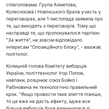
співголовами. Група Ахметова,
Колеснікова і Новінського брала участь у
переговорах, але 1 листопада заявила про
те, що виходять з переговорів. Тому що
насправді те, що пропонувалося партією
"За життя", не зовсім відповідало
інтересам "Опозиційного блоку", - вважає
політолог.
Колишній голова Комітету виборців
України, політтехнолог Ігор Попов,
навпаки, розцінює союз Бойко і
Рабіновича як технологічно правильний
крок. "Якщо провести таке злиття пізніше,
то це вже не дасть ефекту, адже все
більше виборців буде визначатися зі