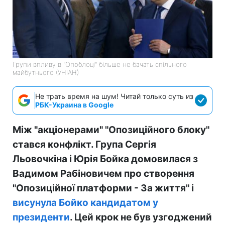
Групи впливу в "Опоблоці" більше не бачать спільного
майбутнього (УНІАН)
Не трать время на шум! Читай только суть из
РБК-Украина в Google
Між "акціонерами" "Опозиційного блоку"
стався конфлікт. Група Сергія
Льовочкіна і Юрія Бойка домовилася з
Вадимом Рабіновичем про створення
"Опозиційної платформи - За життя" і
висунула Бойко кандидатом у
президенти
. Цей крок не був узгоджений