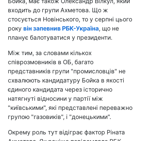
Бойка, має також Олександр Вілкул, який
входить до групи Ахметова. Що ж
стосується Новінського, то у серпні цього
року
він запевнив РБК-Україна
, що не
планує балотуватися у президенти.
Між тим, за словами кількох
співрозмовників в ОБ, багато
представників групи "промисловців" не
схвалюють кандидатуру Бойка в якості
єдиного кандидата через історично
натягнуті відносини у партії між
"київськими", які представлені переважно
групою "газовиків", і "донецькими".
Окрему роль тут відіграє фактор Ріната