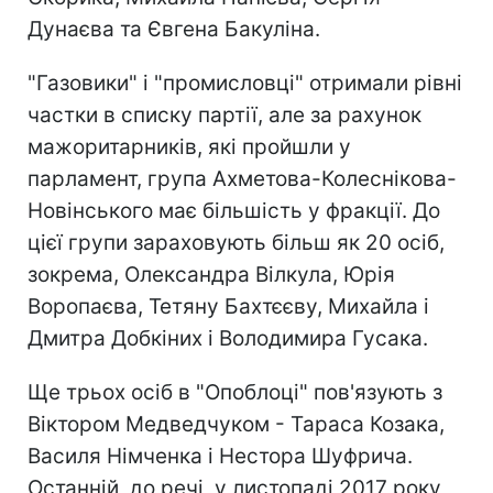
Дунаєва та Євгена Бакуліна.
"Газовики" і "промисловці" отримали рівні
частки в списку партії, але за рахунок
мажоритарників, які пройшли у
парламент, група Ахметова-Колеснікова-
Новінського має більшість у фракції. До
цієї групи зараховують більш як 20 осіб,
зокрема, Олександра Вілкула, Юрія
Воропаєва, Тетяну Бахтєєву, Михайла і
Дмитра Добкіних і Володимира Гусака.
Ще трьох осіб в "Опоблоці" пов'язують з
Віктором Медведчуком - Тараса Козака,
Василя Німченка і Нестора Шуфрича.
Останній, до речі, у листопаді 2017 року