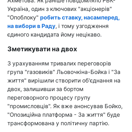
Ахметова. Як раніше повідомляло РБК-
Україна, один з ключових "акціонерів"
"Опоблоку"
робить ставку, насамперед,
на вибори в Раду
, і тому узгодження
єдиного кандидата йому нецікаво.
Зметикувати на двох
З урахуванням тривалих переговорів
група "газовиків" Льовочкіна-Бойка і "За
життя" вирішили створити об'єднання на
двох, залишивши за бортом
переговорного процесу групу
"промисловців". Як вже анонсував Бойко,
"Опозиційна платформа - За життя" буде
трансформована у політичну партію.