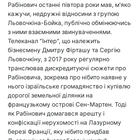
Рабінович останні півтора роки мав, м'яко
кажучи, недружні відносини з групою
Льовочкіна-Бойка, публічно обмінюючись
з ними взаємними звинуваченнями.
Телеканал "Інтер", що належить
бізнесмену Дмитру Фірташу та Сергію
Льовочкіну, з 2017 року регулярно
транслював дискредитуючі сюжети про
Рабіновича, зокрема про нібито наявне у
нього ізраїльське громадянство і купівлю
дорогої земельної ділянки на
французькому острові Сен-Мартен. Тоді
як Рабінович домагався арешту і
конфіскації нерухомості на Лазурному
березі Франції, яку нібито придбав