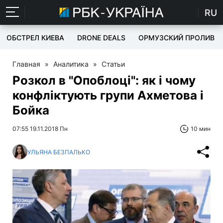
RU
ОБСТРЕЛ КИЕВА
DRONE DEALS
ОРМУЗСКИЙ ПРОЛИВ
Главная
»
Аналитика
»
Статьи
Розкол в "Опоблоці": як і чому
конфліктують групи Ахметова і
Бойка
07:55 19.11.2018 Пн
10 мин
УЛЬЯНА БЕЗПАЛЬКО