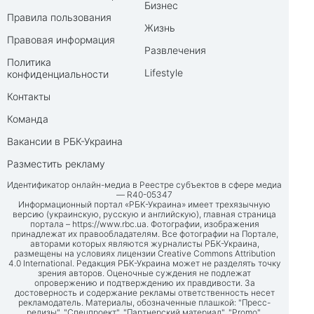
Бизнес
Правила пользования
Жизнь
Правовая информация
Развлечения
Политика
Lifestyle
конфиденциальности
Контакты
Команда
Вакансии в РБК-Украина
Разместить рекламу
Идентификатор онлайн-медиа в Реестре субъектов в сфере медиа
— R40-05347
Информационный портал «РБК-Украина» имеет трехязычную
версию (украинскую, русскую и английскую), главная страница
портала –
https://www.rbc.ua
. Фотографии, изображения
принадлежат их правообладателям. Все фотографии на Портале,
авторами которых являются журналисты РБК-Украина,
размещены на условиях лицензии Creative Commons Attribution
4.0 International. Редакция РБК-Украина может не разделять точку
зрения авторов. Оценочные суждения не подлежат
опровержению и подтверждению их правдивости. За
достоверность и содержание рекламы ответственность несет
рекламодатель. Материалы, обозначенные плашкой: "Пресс-
релизы", "Спецпроект", "Партнерский материал", "Promo",