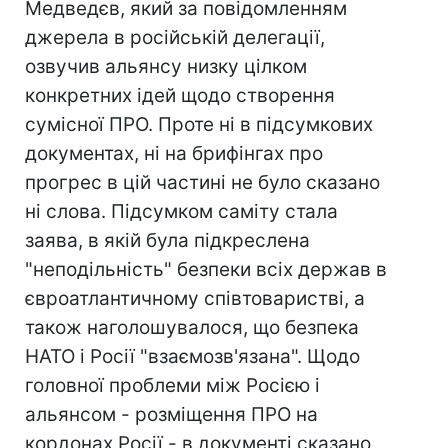
Медведєв, який за повідомленням
джерела в російській делегації,
озвучив альянсу низку цілком
конкретних ідей щодо створення
сумісної ПРО. Проте ні в підсумкових
документах, ні на брифінгах про
прогрес в цій частині не було сказано
ні слова. Підсумком саміту стала
заява, в якій була підкреслена
"неподільність" безпеки всіх держав в
євроатлантичному співтоваристві, а
також наголошувалося, що безпека
НАТО і Росії "взаємозв'язана". Щодо
головної проблеми між Росією і
альянсом - розміщення ПРО на
кордонах Росії - в документі сказано