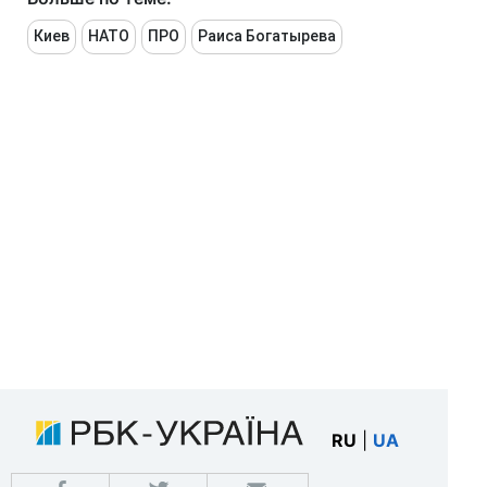
Киев
НАТО
ПРО
Раиса Богатырева
RU
|
UA