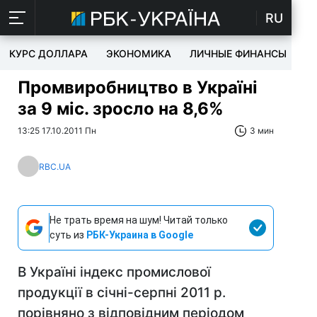
RU
КУРС ДОЛЛАРА
ЭКОНОМИКА
ЛИЧНЫЕ ФИНАНСЫ
T
Промвиробництво в Україні
за 9 міс. зросло на 8,6%
13:25 17.10.2011 Пн
3 мин
RBC.UA
Не трать время на шум! Читай только
суть из
РБК-Украина в Google
В Україні індекс промислової
продукції в січні-серпні 2011 р.
порівняно з відповідним періодом