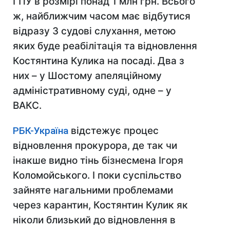
ГПУ в розмірі понад 1 млн грн. Всього
ж, найближчим часом має відбутися
відразу 3 судові слухання, метою
яких буде реабілітація та відновлення
Костянтина Кулика на посаді. Два з
них – у Шостому апеляційному
адміністративному суді, одне – у
ВАКС.
РБК-Україна
відстежує процес
відновлення прокурора, де так чи
інакше видно тінь бізнесмена Ігоря
Коломойського. І поки суспільство
зайняте нагальними проблемами
через карантин, Костянтин Кулик як
ніколи близький до відновлення в