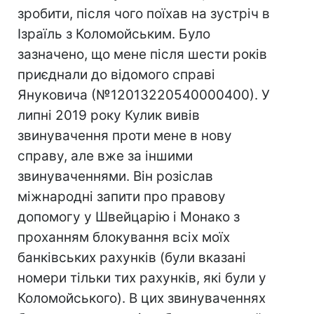
зробити, після чого поїхав на зустріч в
Ізраїль з Коломойським. Було
зазначено, що мене після шести років
приєднали до відомого справі
Януковича (№12013220540000400). У
липні 2019 року Кулик вивів
звинувачення проти мене в нову
справу, але вже за іншими
звинуваченнями. Він розіслав
міжнародні запити про правову
допомогу у Швейцарію і Монако з
проханням блокування всіх моїх
банківських рахунків (були вказані
номери тільки тих рахунків, які були у
Коломойського). В цих звинуваченнях