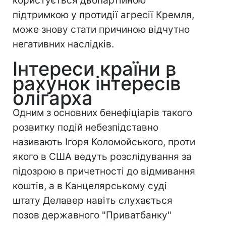
користується двопартійною
підтримкою у протидії агресії Кремля,
може знову стати причиною відчутно
негативних наслідків.
Інтереси країни в
рахунок інтересів
олігарха
Одним з основних бенефіціарів такого
розвитку подій небезпідставно
називають Ігоря Коломойського, проти
якого в США ведуть розслідування за
підозрою в причетності до відмивання
коштів, а в Канцелярському суді
штату Делавер навіть слухається
позов державного "Приватбанку"