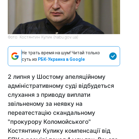
Фото: Костянтин Кулик (nabu.gov.ua)
Не трать время на шум! Читай только
суть из
РБК-Украина в Google
2 липня у Шостому апеляційному
адміністративному суді відбудеться
слухання з приводу виплати
звільненому за неявку на
переатестацію скандальному
"прокурору Коломойського"
Костянтину Кулику компенсації від