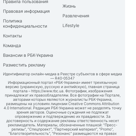
Правила пользования
Жизнь
Правовая информация
Развлечения
Политика
Lifestyle
конфиденциальности
Контакты
Команда
Вакансии в РБК-Украина
Разместить рекламу
Идентификатор онлайн-медиа в Реестре субъектов в сфере медиа
— R40-05347
Информационный портал «РБК-Украина» имеет трехязычную
версию (украинскую, русскую и английскую), главная страница
портала –
https://www.rbc.ua
. Фотографии, изображения
принадлежат их правообладателям. Все фотографии на Портале,
авторами которых являются журналисты РБК-Украина,
размещены на условиях лицензии Creative Commons Attribution
4.0 International. Редакция РБК-Украина может не разделять точку
зрения авторов. Оценочные суждения не подлежат
опровержению и подтверждению их правдивости. За
достоверность и содержание рекламы ответственность несет
рекламодатель. Материалы, обозначенные плашкой: "Пресс-
релизы", "Спецпроект", "Партнерский материал", "Promo",
"Благотворительность", "Резонанс" размещаются на правах