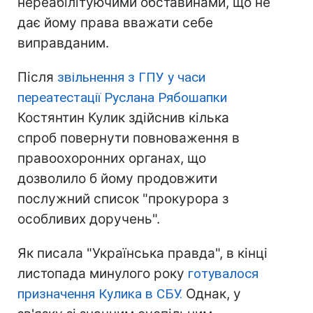
нереабілітуючими обставинами, що не
дає йому права вважати себе
виправданим.
Після
звільнення з ГПУ у часи
переатестації Руслана Рябошапки
Костянтин Кулик здійснив кілька
спроб повернути повноваження в
правоохоронних органах, що
дозволило б йому продовжити
послужний список "прокурора з
особливих доручень".
Як писала "Українська правда", в кінці
листопада минулого року
готувалося
призначення Кулика в СБУ.
Однак, у