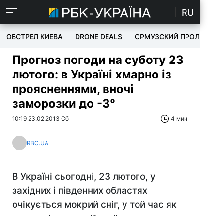
RU
ОБСТРЕЛ КИЕВА
DRONE DEALS
ОРМУЗСКИЙ ПРОЛИВ
Прогноз погоди на суботу 23
лютого: в Україні хмарно із
проясненнями, вночі
заморозки до -3°
10:19 23.02.2013 Сб
4 мин
RBC.UA
В Україні сьогодні, 23 лютого, у
західних і південних областях
очікується мокрий сніг, у той час як