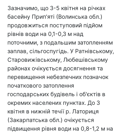
Зазначимо, що 3-5 квітня на річках
басейну Прип'яті (Волинська обл.)
продовжиться поступовий підйом
рівнів води на 0,1-0,3 м над
поточними, з подальшим затопленням
заплав, сільгоспугідь. У Ратнівському,
Старовижівському, Любешівському
районах очікується досягнення та
перевищення небезпечних позначок
початкового затоплення
господарських будівель і об'єктів в
окремих населених пунктах. До 3
квітня в нижній течії р. Латориця
(Закарпатська обл.) очікується
підвищення рівня води на 0,8-1,2 м на