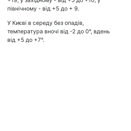
+19, у західному - від +5 до +10, у
північному - від +5 до + 9.
У Києві в середу без опадів,
температура вночі від -2 до 0°, вдень
від +5 до +7°.