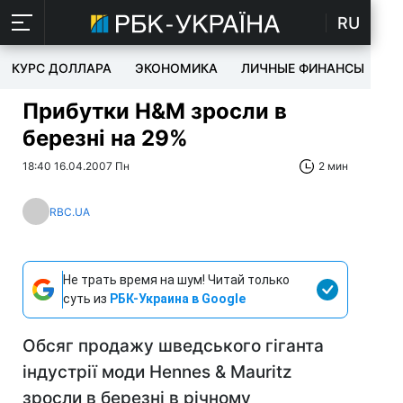
RU
КУРС ДОЛЛАРА
ЭКОНОМИКА
ЛИЧНЫЕ ФИНАНСЫ
T
Прибутки H&M зросли в
березні на 29%
18:40 16.04.2007 Пн
2 мин
RBC.UA
Не трать время на шум! Читай только
суть из
РБК-Украина в Google
Обсяг продажу шведського гіганта
індустрії моди Hennes & Mauritz
зросли в березні в річному