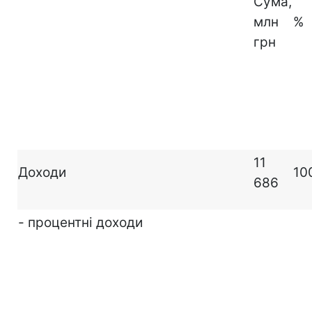
Сума,
млн
%
грн
11
Доходи
10
686
- процентні доходи