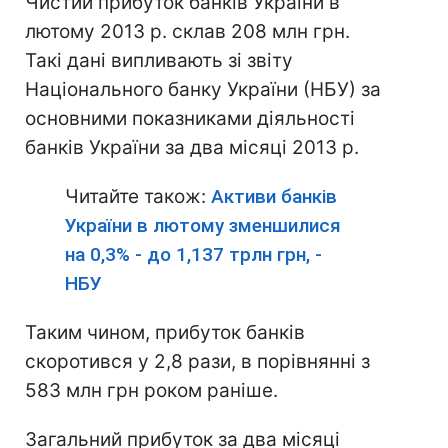
Чистий прибуток банків України в
лютому 2013 р. склав 208 млн грн.
Такі дані випливають зі звіту
Національного банку України (НБУ) за
основними показниками діяльності
банків України за два місяці 2013 р.
Читайте також:
Активи банків
України в лютому зменшилися
на 0,3% - до 1,137 трлн грн, -
НБУ
Таким чином, прибуток банків
скоротився у 2,8 рази, в порівнянні з
583 млн грн роком раніше.
Загальний прибуток за два місяці