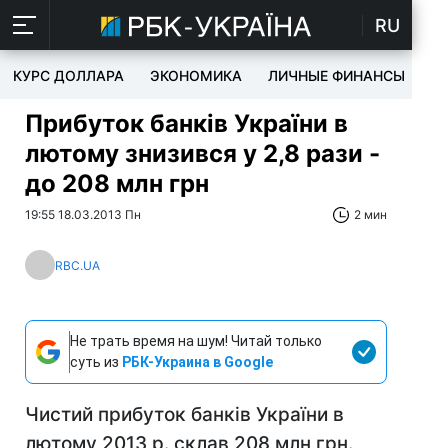
RU
КУРС ДОЛЛАРА
ЭКОНОМИКА
ЛИЧНЫЕ ФИНАНСЫ
T
Прибуток банків України в
лютому знизився у 2,8 рази -
до 208 млн грн
19:55 18.03.2013 Пн
2 мин
RBC.UA
Не трать время на шум! Читай только
суть из
РБК-Украина в Google
Чистий прибуток банків України в
лютому 2013 р. склав 208 млн грн.