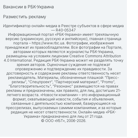
Вакансии в РБК-Украина
Разместить рекламу
Идентификатор онлайн-медиа в Реестре субъектов в сфере медиа
— R40-05347
Информационный портал «РБК-Украина» имеет трехязычную
версию (украинскую, русскую и английскую), главная страница
портала –
https://www.rbc.ua
. Фотографии, изображения
принадлежат их правообладателям. Все фотографии на Портале,
авторами которых являются журналисты РБК-Украина,
размещены на условиях лицензии Creative Commons Attribution
4.0 International. Редакция РБК-Украина может не разделять точку
зрения авторов. Оценочные суждения не подлежат
опровержению и подтверждению их правдивости. За
достоверность и содержание рекламы ответственность несет
рекламодатель. Материалы, обозначенные плашкой: "Пресс-
релизы", "Спецпроект", "Партнерский материал", "Promo",
"Благотворительность", "Резонанс" размещаются на правах
рекламы и предназначены, как правило, для лиц, достигших 21-
летнего возраста. «Новости компании» – это информационный
формат, охватывающий новости, события и объявления,
связанные с деятельностью компаний, базирующиеся на
прессрелизах, выпускаемых самими компаниями, и за которые
редакция не несет ответственности. Онлайн-медиа «РБК-
Украина» предназначено для лиц от 21 года.
© ООО «УБТ», 2006-2026.