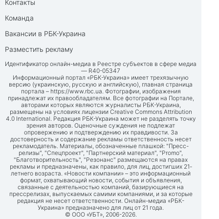
Контакты
Команда
Вакансии в РБК-Украина
Разместить рекламу
Идентификатор онлайн-медиа в Реестре субъектов в сфере медиа
— R40-05347
Информационный портал «РБК-Украина» имеет трехязычную
версию (украинскую, русскую и английскую), главная страница
портала –
https://www.rbc.ua
. Фотографии, изображения
принадлежат их правообладателям. Все фотографии на Портале,
авторами которых являются журналисты РБК-Украина,
размещены на условиях лицензии Creative Commons Attribution
4.0 International. Редакция РБК-Украина может не разделять точку
зрения авторов. Оценочные суждения не подлежат
опровержению и подтверждению их правдивости. За
достоверность и содержание рекламы ответственность несет
рекламодатель. Материалы, обозначенные плашкой: "Пресс-
релизы", "Спецпроект", "Партнерский материал", "Promo",
"Благотворительность", "Резонанс" размещаются на правах
рекламы и предназначены, как правило, для лиц, достигших 21-
летнего возраста. «Новости компании» – это информационный
формат, охватывающий новости, события и объявления,
связанные с деятельностью компаний, базирующиеся на
прессрелизах, выпускаемых самими компаниями, и за которые
редакция не несет ответственности. Онлайн-медиа «РБК-
Украина» предназначено для лиц от 21 года.
© ООО «УБТ», 2006-2026.