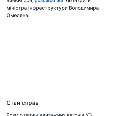
виявилося,
розбивалися
об інтриги
міністра інфраструктури Володимира
Омеляна.
Стан справ
Розмір парку вантажних вагонів УЗ