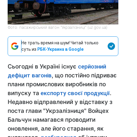
Фото: пасажирський вагон "Укрзалізниці" (uz.gov.ua)
Не трать время на шум! Читай только
суть из
РБК-Украина в Google
Сьогодні в Україні існує
серйозний
дефіцит вагонів
, що постійно підриває
плани промислових виробників по
випуску та
експорту своєї продукції
.
Недавно відправлений у відставку з
поста глави "Укрзалізниця" Войцех
Бальчун намагався проводити
оновлення, але його старання, як