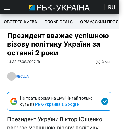
RU
ОБСТРЕЛ КИЕВА
DRONE DEALS
ОРМУЗСКИЙ ПРОЛИВ
Президент вважає успішною
візову політику України за
останні 2 роки
14:38 27.08.2007 Пн
3 мин
RBC.UA
Не трать время на шум! Читай только
суть из
РБК-Украина в Google
Президент України Віктор Ющенко
вважає успішною візову політику