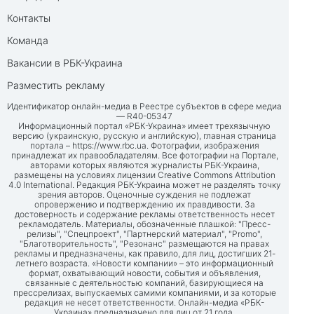
Контакты
Команда
Вакансии в РБК-Украина
Разместить рекламу
Идентификатор онлайн-медиа в Реестре субъектов в сфере медиа
— R40-05347
Информационный портал «РБК-Украина» имеет трехязычную
версию (украинскую, русскую и английскую), главная страница
портала –
https://www.rbc.ua
. Фотографии, изображения
принадлежат их правообладателям. Все фотографии на Портале,
авторами которых являются журналисты РБК-Украина,
размещены на условиях лицензии Creative Commons Attribution
4.0 International. Редакция РБК-Украина может не разделять точку
зрения авторов. Оценочные суждения не подлежат
опровержению и подтверждению их правдивости. За
достоверность и содержание рекламы ответственность несет
рекламодатель. Материалы, обозначенные плашкой: "Пресс-
релизы", "Спецпроект", "Партнерский материал", "Promo",
"Благотворительность", "Резонанс" размещаются на правах
рекламы и предназначены, как правило, для лиц, достигших 21-
летнего возраста. «Новости компании» – это информационный
формат, охватывающий новости, события и объявления,
связанные с деятельностью компаний, базирующиеся на
прессрелизах, выпускаемых самими компаниями, и за которые
редакция не несет ответственности. Онлайн-медиа «РБК-
Украина» предназначено для лиц от 21 года.