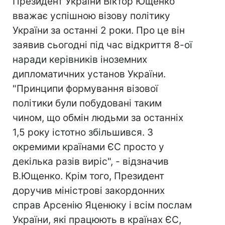
Президент України Віктор Ющенко
вважає успішною візову політику
України за останні 2 роки. Про це він
заявив сьогодні під час відкриття 8-ої
наради керівників іноземних
дипломатичних установ України.
"Принципи формування візової
політики були побудовані таким
чином, що обмін людьми за останніх
1,5 року істотно збільшився. З
окремими країнами ЄС просто у
декілька разів виріс", - відзначив
В.Ющенко. Крім того, Президент
доручив міністрові закордонних
справ Арсенію Яценюку і всім послам
України, які працюють в країнах ЄС,