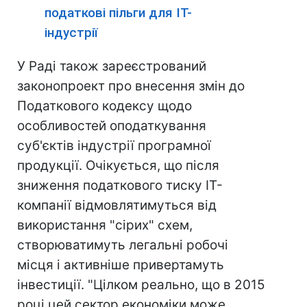
податкові пільги для IT-
індустрії
У Раді також зареєстрований
законопроект про внесення змін до
Податкового кодексу щодо
особливостей оподаткування
суб'єктів індустрії програмної
продукції. Очікується, що після
зниження податкового тиску IT-
компанії відмовлятимуться від
використання "сірих" схем,
створюватимуть легальні робочі
місця і активніше привертамуть
інвестиції. "Цілком реально, що в 2015
році цей сектор економіки може