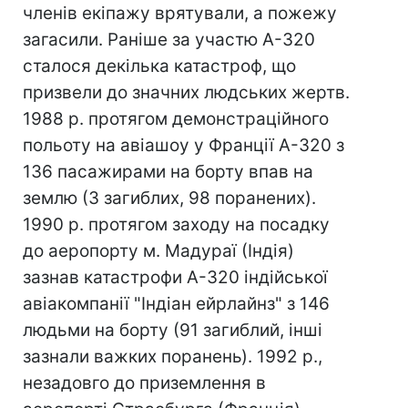
членів екіпажу врятували, а пожежу
загасили. Раніше за участю А-320
сталося декілька катастроф, що
призвели до значних людських жертв.
1988 р. протягом демонстраційного
польоту на авіашоу у Франції A-320 з
136 пасажирами на борту впав на
землю (3 загиблих, 98 поранених).
1990 р. протягом заходу на посадку
до аеропорту м. Мадураї (Індія)
зазнав катастрофи А-320 індійської
авіакомпанії "Індіан ейрлайнз" з 146
людьми на борту (91 загиблий, інші
зазнали важких поранень). 1992 р.,
незадовго до приземлення в