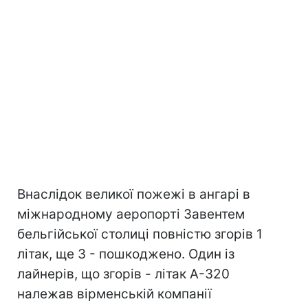
Внаслідок великої пожежі в ангарі в
міжнародному аеропорті Завентем
бельгійської столиці повністю згорів 1
літак, ще 3 - пошкоджено. Один із
лайнерів, що згорів - літак А-320
належав вірменській компанії