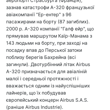
аеропорті Страсбурга (Франція),
зазнав катастрофи А-320 французької
авіакомпанії "Ер-ентер" з 96
пасажирами на борту (87 загиблих).
2000 р. А-320 компанії "Галф ейр", що
прямував маршрутом Каїр-Манама з
143 людьми на борту, при заході на
посадку впав до Перської затоки
поблизу берегів Бахрейна (всі
загинули). Двотурбінний літак Airbus
A-320 призначається для авіаліній
малої і середньої протяжності і
вважається одним із найуспішніших
лайнерів, що їх побудував
європейський концерн Airbus S.A.S.
(раніше Airbus Industrie).