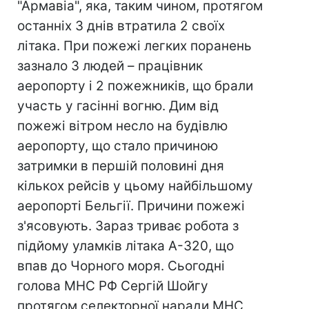
"Армавіа", яка, таким чином, протягом
останніх 3 днів втратила 2 своїх
літака. При пожежі легких поранень
зазнало 3 людей – працівник
аеропорту і 2 пожежників, що брали
участь у гасінні вогню. Дим від
пожежі вітром несло на будівлю
аеропорту, що стало причиною
затримки в першій половині дня
кількох рейсів у цьому найбільшому
аеропорті Бельгії. Причини пожежі
з'ясовують. Зараз триває робота з
підйому уламків літака А-320, що
впав до Чорного моря. Сьогодні
голова МНС РФ Сергій Шойгу
протягом селекторної наради МНС