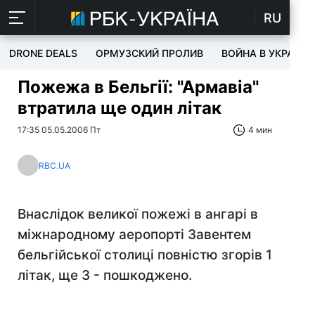
RU
DRONE DEALS
ОРМУЗСКИЙ ПРОЛИВ
ВОЙНА В УКРАИНЕ
Пожежа в Бельгії: "Армавіа"
втратила ще один літак
17:35 05.05.2006 Пт
4 мин
RBC.UA
Внаслідок великої пожежі в ангарі в
міжнародному аеропорті Завентем
бельгійської столиці повністю згорів 1
літак, ще 3 - пошкоджено.