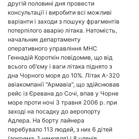
другій половині дня провести
консультації і виробити всі можливі
варіанти і заходи з пошуку фрагментів
потерпілого аварію літака. Натомість,
начальник департаменту
оперативного управління МНС
Геннадій Короткін повідомив, що від
всього об'єму і ваги літака піднято з
дна Чорного моря до 10%. Літак А-320
авіакомпанії "Армавіа", що здійснював
рейс із Єревана до Сочі, впав у Чорне
море проти ночі 3 травня 2006 р. при
заході на посадку до аеропорту
Адлера. На борту лайнера
перебувало 113 людей, з них 6 дітей
(зокрема, 1 немовля) і 8 членів