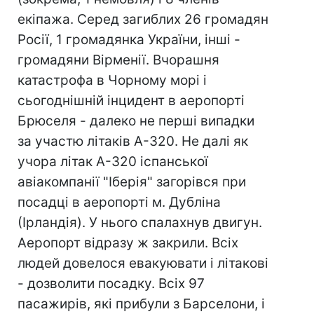
екіпажа. Серед загиблих 26 громадян
Росії, 1 громадянка України, інші -
громадяни Вірменії. Вчорашня
катастрофа в Чорному морі і
сьогоднішній інцидент в аеропорті
Брюселя - далеко не перші випадки
за участю літаків А-320. Не далі як
учора літак А-320 іспанської
авіакомпанії "Іберія" загорівся при
посадці в аеропорті м. Дубліна
(Ірландія). У нього спалахнув двигун.
Аеропорт відразу ж закрили. Всіх
людей довелося евакуювати і літакові
- дозволити посадку. Всіх 97
пасажирів, які прибули з Барселони, і