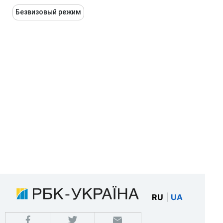
Безвизовый режим
RU
|
UA