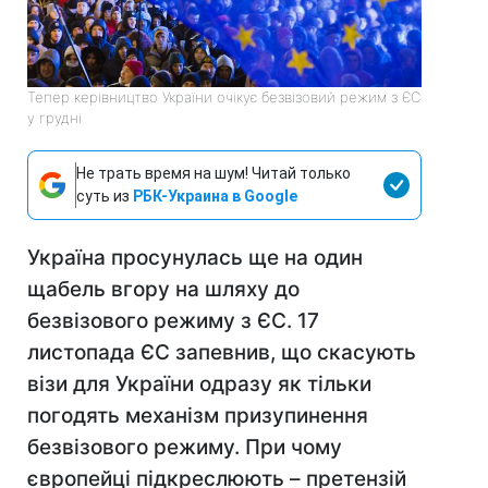
Тепер керівництво України очікує безвізовий режим з ЄС
у грудні
Не трать время на шум! Читай только
суть из
РБК-Украина в Google
Україна просунулась ще на один
щабель вгору на шляху до
безвізового режиму з ЄС. 17
листопада ЄС запевнив, що скасують
візи для України одразу як тільки
погодять механізм призупинення
безвізового режиму. При чому
європейці підкреслюють – претензій