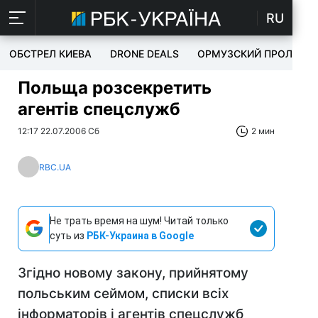
RU
ОБСТРЕЛ КИЕВА
DRONE DEALS
ОРМУЗСКИЙ ПРОЛИВ
Польща розсекретить
агентів спецслужб
12:17 22.07.2006 Сб
2 мин
RBC.UA
Не трать время на шум! Читай только
суть из
РБК-Украина в Google
Згідно новому закону, прийнятому
польським сеймом, списки всіх
інформаторів і агентів спецслужб