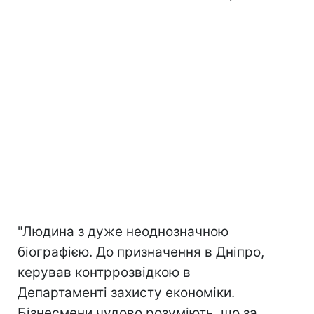
"Людина з дуже неоднозначною
біографією. До призначення в Дніпро,
керував контррозвідкою в
Департаменті захисту економіки.
Бізнесмени чудово розуміють, що за