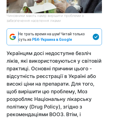
Чиновники мають намір вирішити проблеми з
забезпечення населення ліками
Не трать время на шум! Читай только
суть из
РБК-Украина в Google
Українцям досі недоступне безліч
ліків, які використовуються у світовій
практиці. Основні причини цього -
відсутність реєстрації в Україні або
високі ціни на препарати. Для того,
щоб вирішити цю проблему, Моз
розробляє Національну лікарську
політику (Drug Policy), згідно з
рекомендаціями ВООЗ. Втім, і