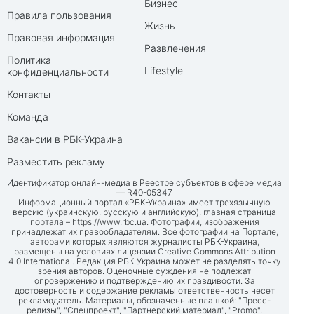
Бизнес
Правила пользования
Жизнь
Правовая информация
Развлечения
Политика
Lifestyle
конфиденциальности
Контакты
Команда
Вакансии в РБК-Украина
Разместить рекламу
Идентификатор онлайн-медиа в Реестре субъектов в сфере медиа
— R40-05347
Информационный портал «РБК-Украина» имеет трехязычную
версию (украинскую, русскую и английскую), главная страница
портала –
https://www.rbc.ua
. Фотографии, изображения
принадлежат их правообладателям. Все фотографии на Портале,
авторами которых являются журналисты РБК-Украина,
размещены на условиях лицензии Creative Commons Attribution
4.0 International. Редакция РБК-Украина может не разделять точку
зрения авторов. Оценочные суждения не подлежат
опровержению и подтверждению их правдивости. За
достоверность и содержание рекламы ответственность несет
рекламодатель. Материалы, обозначенные плашкой: "Пресс-
релизы", "Спецпроект", "Партнерский материал", "Promo",