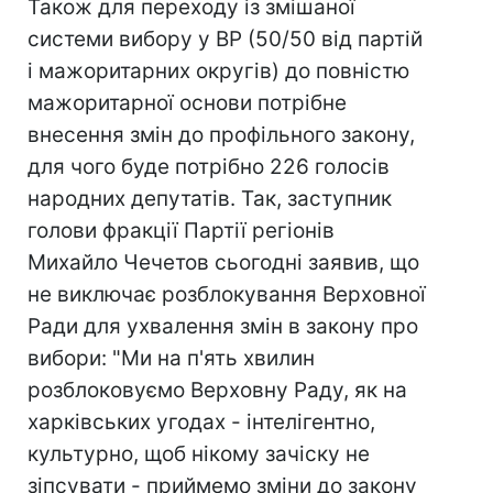
Також для переходу із змішаної
системи вибору у ВР (50/50 від партій
і мажоритарних округів) до повністю
мажоритарної основи потрібне
внесення змін до профільного закону,
для чого буде потрібно 226 голосів
народних депутатів. Так, заступник
голови фракції Партії регіонів
Михайло Чечетов сьогодні заявив, що
не виключає розблокування Верховної
Ради для ухвалення змін в закону про
вибори: "Ми на п'ять хвилин
розблоковуємо Верховну Раду, як на
харківських угодах - інтелігентно,
культурно, щоб нікому зачіску не
зіпсувати - приймемо зміни до закону