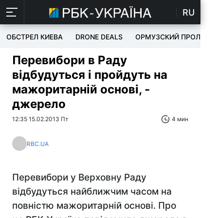
RU
ОБСТРЕЛ КИЕВА
DRONE DEALS
ОРМУЗСКИЙ ПРОЛИВ
Перевибори в Раду
відбудуться і пройдуть на
мажоритарній основі, -
джерело
12:35 15.02.2013 Пт
4 мин
RBC.UA
Перевибори у Верховну Раду
відбудуться найближчим часом на
повністю мажоритарній основі. Про