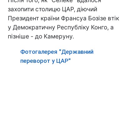
Після того, як "Селеке" вдалося
захопити столицю ЦАР, діючий
Президент країни Франсуа Бозізе втік
у Демократичну Республіку Конго, а
пізніше - до Камеруну.
Фотогалерея "Державний
переворот у ЦАР"