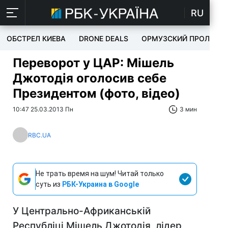
RU
ОБСТРЕЛ КИЕВА
DRONE DEALS
ОРМУЗСКИЙ ПРОЛИВ
Переворот у ЦАР: Мішель
Джотодія оголосив себе
Президентом (фото, відео)
10:47 25.03.2013 Пн
3 мин
RBC.UA
Не трать время на шум! Читай только
суть из
РБК-Украина в Google
У Центрально-Африканській
Республіці Мішель Джотодія, лідер