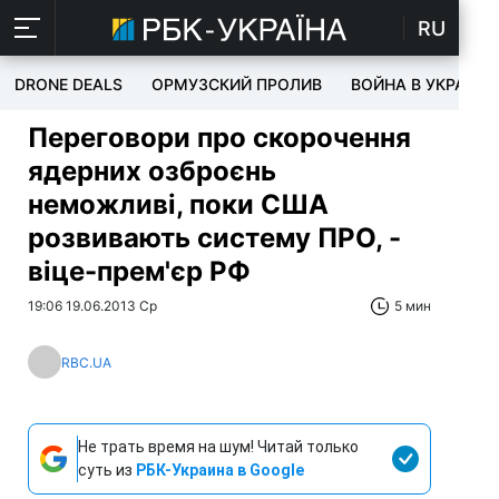
RU
DRONE DEALS
ОРМУЗСКИЙ ПРОЛИВ
ВОЙНА В УКРАИНЕ
Переговори про скорочення
ядерних озброєнь
неможливі, поки США
розвивають систему ПРО, -
віце-прем'єр РФ
19:06 19.06.2013 Ср
5 мин
RBC.UA
Не трать время на шум! Читай только
суть из
РБК-Украина в Google