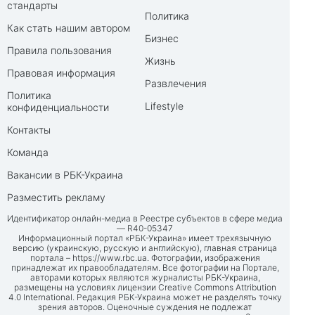
стандарты
Политика
Как стать нашим автором
Бизнес
Правила пользования
Жизнь
Правовая информация
Развлечения
Политика
Lifestyle
конфиденциальности
Контакты
Команда
Вакансии в РБК-Украина
Разместить рекламу
Идентификатор онлайн-медиа в Реестре субъектов в сфере медиа
— R40-05347
Информационный портал «РБК-Украина» имеет трехязычную
версию (украинскую, русскую и английскую), главная страница
портала –
https://www.rbc.ua
. Фотографии, изображения
принадлежат их правообладателям. Все фотографии на Портале,
авторами которых являются журналисты РБК-Украина,
размещены на условиях лицензии Creative Commons Attribution
4.0 International. Редакция РБК-Украина может не разделять точку
зрения авторов. Оценочные суждения не подлежат