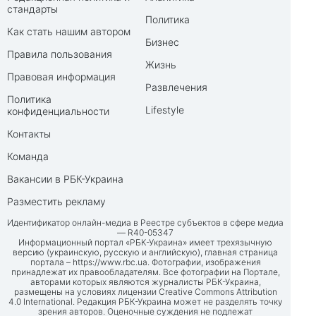
стандарты
Политика
Как стать нашим автором
Бизнес
Правила пользования
Жизнь
Правовая информация
Развлечения
Политика
Lifestyle
конфиденциальности
Контакты
Команда
Вакансии в РБК-Украина
Разместить рекламу
Идентификатор онлайн-медиа в Реестре субъектов в сфере медиа
— R40-05347
Информационный портал «РБК-Украина» имеет трехязычную
версию (украинскую, русскую и английскую), главная страница
портала –
https://www.rbc.ua
. Фотографии, изображения
принадлежат их правообладателям. Все фотографии на Портале,
авторами которых являются журналисты РБК-Украина,
размещены на условиях лицензии Creative Commons Attribution
4.0 International. Редакция РБК-Украина может не разделять точку
зрения авторов. Оценочные суждения не подлежат