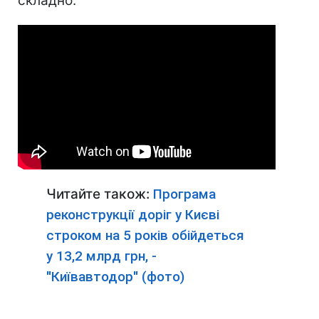
складно.
Читайте також:
Програма
реконструкції доріг у Києві
строком на 5 років обійдеться
у 13,2 млрд грн, -
"Київавтодор" (фото)