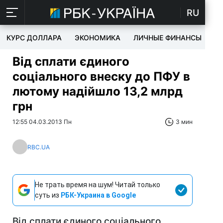
RU
КУРС ДОЛЛАРА
ЭКОНОМИКА
ЛИЧНЫЕ ФИНАНСЫ
T
Від сплати єдиного
соціального внеску до ПФУ в
лютому надійшло 13,2 млрд
грн
12:55 04.03.2013 Пн
3 мин
RBC.UA
Не трать время на шум! Читай только
суть из
РБК-Украина в Google
Від сплати єдиного соціального