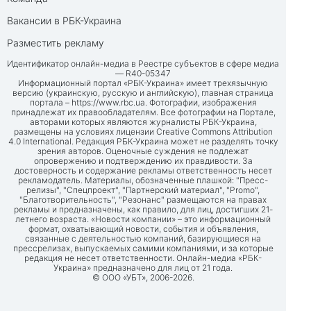
Вакансии в РБК-Украина
Разместить рекламу
Идентификатор онлайн-медиа в Реестре субъектов в сфере медиа
— R40-05347
Информационный портал «РБК-Украина» имеет трехязычную
версию (украинскую, русскую и английскую), главная страница
портала –
https://www.rbc.ua
. Фотографии, изображения
принадлежат их правообладателям. Все фотографии на Портале,
авторами которых являются журналисты РБК-Украина,
размещены на условиях лицензии Creative Commons Attribution
4.0 International. Редакция РБК-Украина может не разделять точку
зрения авторов. Оценочные суждения не подлежат
опровержению и подтверждению их правдивости. За
достоверность и содержание рекламы ответственность несет
рекламодатель. Материалы, обозначенные плашкой: "Пресс-
релизы", "Спецпроект", "Партнерский материал", "Promo",
"Благотворительность", "Резонанс" размещаются на правах
рекламы и предназначены, как правило, для лиц, достигших 21-
летнего возраста. «Новости компании» – это информационный
формат, охватывающий новости, события и объявления,
связанные с деятельностью компаний, базирующиеся на
прессрелизах, выпускаемых самими компаниями, и за которые
редакция не несет ответственности. Онлайн-медиа «РБК-
Украина» предназначено для лиц от 21 года.
© ООО «УБТ», 2006-2026.