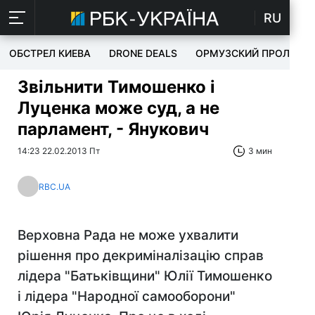
RU
ОБСТРЕЛ КИЕВА
DRONE DEALS
ОРМУЗСКИЙ ПРОЛИВ
Звільнити Тимошенко і
Луценка може суд, а не
парламент, - Янукович
14:23 22.02.2013 Пт
3 мин
RBC.UA
Верховна Рада не може ухвалити
рішення про декриміналізацію справ
лідера "Батьківщини" Юлії Тимошенко
і лідера "Народної самооборони"