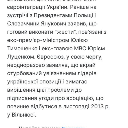
євроінтеграції України. Раніше на
зустрічі з Президентами Польщі і
Словаччини Янукович заявив, що
готовий виконати "жести", пов'язані з
екс-прем'єр-міністром Юлією
Тимошенко і екс-главою МВС Юрієм
Луценком. Євросоюз, у свою чергу,
неодноразово заявляв, що вкрай
стурбований ув'язненням лідерів
української опозиції і вимагає
вирішення цієї проблеми до
підписання угоди про асоціацію, що
повинне відбутися в листопаді 2013 р.
у Вільнюсі.