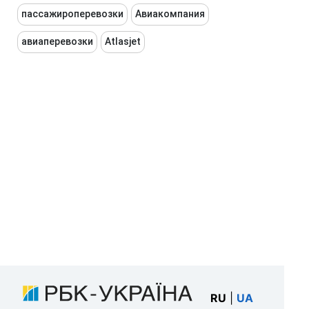
пассажироперевозки
Авиакомпания
авиаперевозки
Atlasjet
RU
|
UA