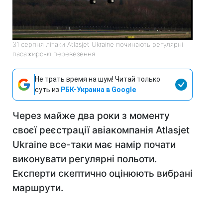
31 серпня літаки Atlasjet Ukraine починають регулярні
пасажирські перевезення
Не трать время на шум! Читай только
суть из
РБК-Украина в Google
Через майже два роки з моменту
своєї реєстрації авіакомпанія Atlasjet
Ukraine все-таки має намір почати
виконувати регулярні польоти.
Експерти скептично оцінюють вибрані
маршрути.