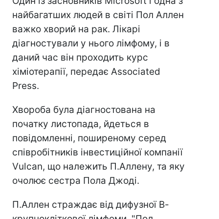
Один із засновників Microsoft і одна з
найбагатших людей в світі Пол Аллен
важко хворий на рак. Лікарі
діагностували у нього лімфому, і в
даний час він проходить курс
хіміотерапії, передає Associated
Press.
Хвороба була діагностована на
початку листопада, йдеться в
повідомленні, поширеному серед
співробітників інвестиційної компанії
Vulcan, що належить П.Аллену, та яку
очолює сестра Пола Джоді.
П.Аллен страждає від дифузної В-
крупнокліткової лімфоми. "Пол