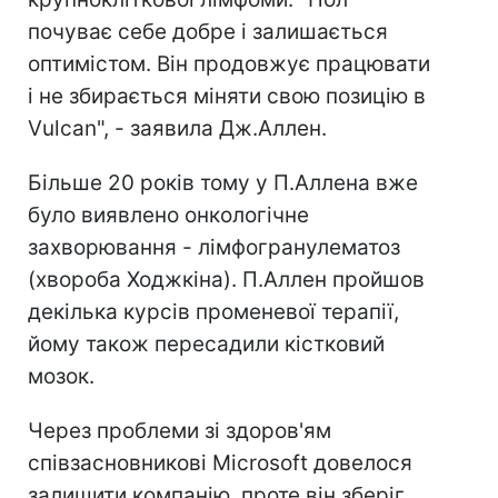
почуває себе добре і залишається
оптимістом. Він продовжує працювати
і не збирається міняти свою позицію в
Vulcan", - заявила Дж.Аллен.
Більше 20 років тому у П.Аллена вже
було виявлено онкологічне
захворювання - лімфогранулематоз
(хвороба Ходжкіна). П.Аллен пройшов
декілька курсів променевої терапії,
йому також пересадили кістковий
мозок.
Через проблеми зі здоров'ям
співзасновникові Microsoft довелося
залишити компанію, проте він зберіг