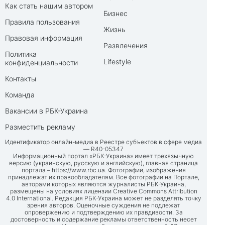
Как стать нашим автором
Бизнес
Правила пользования
Жизнь
Правовая информация
Развлечения
Политика
Lifestyle
конфиденциальности
Контакты
Команда
Вакансии в РБК-Украина
Разместить рекламу
Идентификатор онлайн-медиа в Реестре субъектов в сфере медиа
— R40-05347
Информационный портал «РБК-Украина» имеет трехязычную
версию (украинскую, русскую и английскую), главная страница
портала –
https://www.rbc.ua
. Фотографии, изображения
принадлежат их правообладателям. Все фотографии на Портале,
авторами которых являются журналисты РБК-Украина,
размещены на условиях лицензии Creative Commons Attribution
4.0 International. Редакция РБК-Украина может не разделять точку
зрения авторов. Оценочные суждения не подлежат
опровержению и подтверждению их правдивости. За
достоверность и содержание рекламы ответственность несет