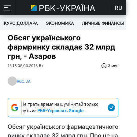
RU
КУРС ДОЛЛАРА
ЭКОНОМИКА
ЛИЧНЫЕ ФИНАНСЫ
T
Обсяг українського
фармринку складає 32 млрд
грн, - Азаров
15:13 05.03.2013 Вт
3 мин
RBC.UA
Не трать время на шум! Читай только
суть из
РБК-Украина в Google
Обсяг українського фармацевтичного
ринку складає 32 млрд грн. Про це на