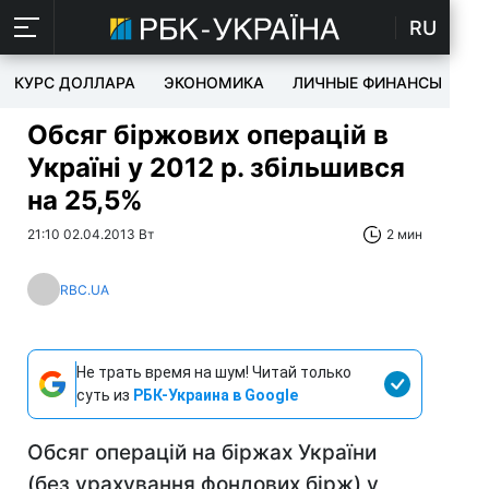
RU
КУРС ДОЛЛАРА
ЭКОНОМИКА
ЛИЧНЫЕ ФИНАНСЫ
T
Обсяг біржових операцій в
Україні у 2012 р. збільшився
на 25,5%
21:10 02.04.2013 Вт
2 мин
RBC.UA
Не трать время на шум! Читай только
суть из
РБК-Украина в Google
Обсяг операцій на біржах України
(без урахування фондових бірж) у