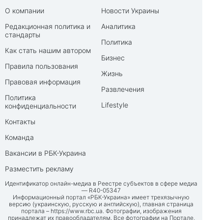
О компании
Новости Украины
Редакционная политика и
Аналитика
стандарты
Политика
Как стать нашим автором
Бизнес
Правила пользования
Жизнь
Правовая информация
Развлечения
Политика
Lifestyle
конфиденциальности
Контакты
Команда
Вакансии в РБК-Украина
Разместить рекламу
Идентификатор онлайн-медиа в Реестре субъектов в сфере медиа
— R40-05347
Информационный портал «РБК-Украина» имеет трехязычную
версию (украинскую, русскую и английскую), главная страница
портала –
https://www.rbc.ua
. Фотографии, изображения
принадлежат их правообладателям. Все фотографии на Портале,