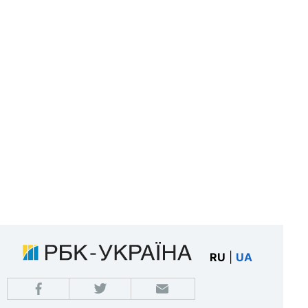
RU
|
UA