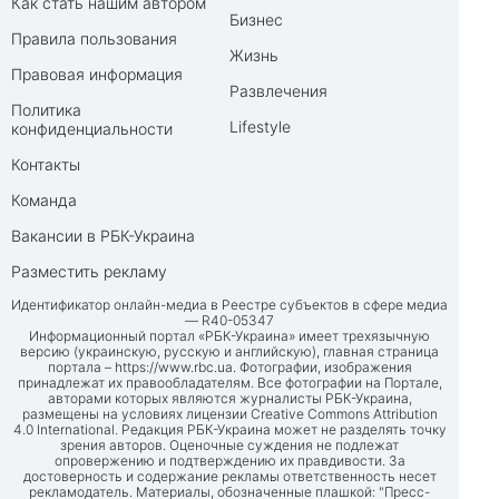
Как стать нашим автором
Бизнес
Правила пользования
Жизнь
Правовая информация
Развлечения
Политика
Lifestyle
конфиденциальности
Контакты
Команда
Вакансии в РБК-Украина
Разместить рекламу
Идентификатор онлайн-медиа в Реестре субъектов в сфере медиа
— R40-05347
Информационный портал «РБК-Украина» имеет трехязычную
версию (украинскую, русскую и английскую), главная страница
портала –
https://www.rbc.ua
. Фотографии, изображения
принадлежат их правообладателям. Все фотографии на Портале,
авторами которых являются журналисты РБК-Украина,
размещены на условиях лицензии Creative Commons Attribution
4.0 International. Редакция РБК-Украина может не разделять точку
зрения авторов. Оценочные суждения не подлежат
опровержению и подтверждению их правдивости. За
достоверность и содержание рекламы ответственность несет
рекламодатель. Материалы, обозначенные плашкой: "Пресс-