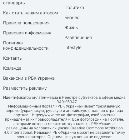
стандарты
Политика
Как стать нашим автором
Бизнес
Правила пользования
Жизнь
Правовая информация
Развлечения
Политика
Lifestyle
конфиденциальности
Контакты
Команда
Вакансии в РБК-Украина
Разместить рекламу
Идентификатор онлайн-медиа в Реестре субъектов в сфере медиа
— R40-05347
Информационный портал «РБК-Украина» имеет трехязычную
версию (украинскую, русскую и английскую), главная страница
портала –
https://www.rbc.ua
. Фотографии, изображения
принадлежат их правообладателям. Все фотографии на Портале,
авторами которых являются журналисты РБК-Украина,
размещены на условиях лицензии Creative Commons Attribution
4.0 International. Редакция РБК-Украина может не разделять точку
зрения авторов. Оценочные суждения не подлежат