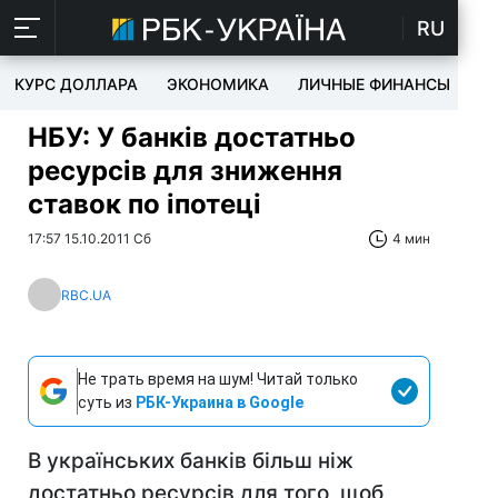
RU
КУРС ДОЛЛАРА
ЭКОНОМИКА
ЛИЧНЫЕ ФИНАНСЫ
T
НБУ: У банків достатньо
ресурсів для зниження
ставок по іпотеці
17:57 15.10.2011 Сб
4 мин
RBC.UA
Не трать время на шум! Читай только
суть из
РБК-Украина в Google
В українських банків більш ніж
достатньо ресурсів для того, щоб