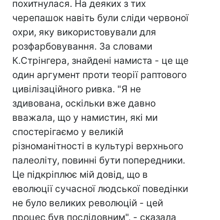
похитнулася. На деяких з тих
черепашок навіть були сліди червоної
охри, яку використовували для
розфарбовування. За словами
К.Стрінгера, знайдені намиста - це ще
один аргумент проти теорії раптового
цивілізаційного ривка. "Я не
здивована, оскільки вже давно
вважала, що у намистин, які ми
спостерігаємо у великій
різноманітності в культурі верхнього
палеоліту, повинні бути попередники.
Це підкріплює мій довід, що в
еволюції сучасної людської поведінки
не було великих революцій - цей
процес був послідовним", - сказала