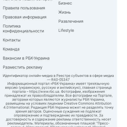
Бизнес
Правила пользования
Жизнь
Правовая информация
Развлечения
Политика
Lifestyle
конфиденциальности
Контакты
Команда
Вакансии в РБК-Украина
Разместить рекламу
Идентификатор онлайн-медиа в Реестре субъектов в сфере медиа
— R40-05347
Информационный портал «РБК-Украина» имеет трехязычную
версию (украинскую, русскую и английскую), главная страница
портала –
https://www.rbc.ua
. Фотографии, изображения
принадлежат их правообладателям. Все фотографии на Портале,
авторами которых являются журналисты РБК-Украина,
размещены на условиях лицензии Creative Commons Attribution
4.0 International. Редакция РБК-Украина может не разделять точку
зрения авторов. Оценочные суждения не подлежат
опровержению и подтверждению их правдивости. За
достоверность и содержание рекламы ответственность несет
рекламодатель. Материалы, обозначенные плашкой: "Пресс-