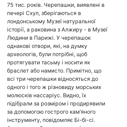
75 тис. років. Черепашки, виявлені в
печері Схул, зберігаються в
лондонському Музеї натуральної
історії, а раковина з Алжиру - в Музеї
Людини в Парижі. У черепашок
однакові отвори, які, на думку
археологів, були потрібні, щоб
протягувати тасьму і носити як
браслет або намисто. Примітно, що
всі три черепашки відносяться до
одного і того ж різновиду морських
молюсків нассаріус. Видно, їх
підібрали за розміром і продирявили
за допомогою гострого кам'яного
інструменту, повідомляє Бі-бі-сі.