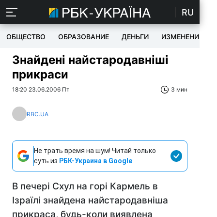
RU
ОБЩЕСТВО
ОБРАЗОВАНИЕ
ДЕНЬГИ
ИЗМЕНЕНИЯ
Знайдені найстародавніші
прикраси
18:20 23.06.2006 Пт
3 мин
RBC.UA
Не трать время на шум! Читай только
суть из
РБК-Украина в Google
В печері Схул на горі Кармель в
Ізраїлі знайдена найстародавніша
прикраса, будь-коли виявлена