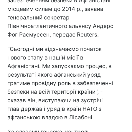
забезпеченням безпеки в Афганістані
місцевим силам до 2014 р., заявив
генеральний секретар
Північноатлантичного альянсу Андерс
Фог Расмуссен, передає Reuters.
"Сьогодні ми відзначаємо початок
нового етапу в нашій місії в
Афганістані. Ми запускаємо процес, в
результаті якого афганський уряд
гратиме провідну роль в забезпеченні
безпеки на всій території країни", -
сказав він, виступаючи на зустрічі
глав держав і урядів країн НАТО з
афганською владою в Лісабоні.
За словами генсека, контроль