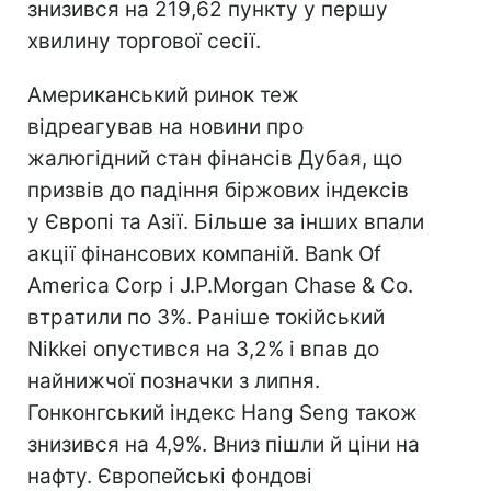
знизився на 219,62 пункту у першу
хвилину торгової сесії.
Американський ринок теж
відреагував на новини про
жалюгідний стан фінансів Дубая, що
призвів до падіння біржових індексів
у Європі та Азії. Більше за інших впали
акції фінансових компаній. Bank Of
America Corp і J.P.Morgan Chase & Co.
втратили по 3%. Раніше токійський
Nikkei опустився на 3,2% і впав до
найнижчої позначки з липня.
Гонконгський індекс Hang Seng також
знизився на 4,9%. Вниз пішли й ціни на
нафту. Європейські фондові