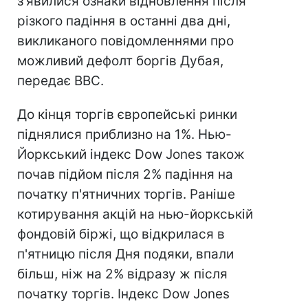
з'явилися ознаки відновлення після
різкого падіння в останні два дні,
викликаного повідомленнями про
можливий дефолт боргів Дубая,
передає ВВС.
До кінця торгів європейські ринки
піднялися приблизно на 1%. Нью-
Йоркський індекс Dow Jones також
почав підйом після 2% падіння на
початку п'ятничних торгів. Раніше
котирування акцій на нью-йоркській
фондовій біржі, що відкрилася в
п'ятницю після Дня подяки, впали
більш, ніж на 2% відразу ж після
початку торгів. Індекс Dow Jones