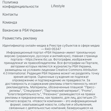
Политика
Lifestyle
конфиденциальности
Контакты
Команда
Вакансии в РБК-Украина
Разместить рекламу
Идентификатор онлайн-медиа в Реестре субъектов в сфере медиа
— R40-05347
Информационный портал «РБК-Украина» имеет трехязычную
версию (украинскую, русскую и английскую), главная страница
портала –
https://www.rbc.ua
. Фотографии, изображения
принадлежат их правообладателям. Все фотографии на Портале,
авторами которых являются журналисты РБК-Украина,
размещены на условиях лицензии Creative Commons Attribution
4.0 International. Редакция РБК-Украина может не разделять точку
зрения авторов. Оценочные суждения не подлежат
опровержению и подтверждению их правдивости. За
достоверность и содержание рекламы ответственность несет
рекламодатель. Материалы, обозначенные плашкой: "Пресс-
релизы", "Спецпроект", "Партнерский материал", "Promo",
"Благотворительность", "Резонанс" размещаются на правах
рекламы и предназначены, как правило, для лиц, достигших 21-
летнего возраста. «Новости компании» – это информационный
формат, охватывающий новости, события и объявления,
связанные с деятельностью компаний, базирующиеся на