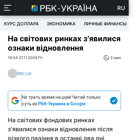
RU
КУРС ДОЛЛАРА
ЭКОНОМИКА
ЛИЧНЫЕ ФИНАНСЫ
T
На світових ринках з'явилися
ознаки відновлення
19:34 27.11.2009 Пт
3 мин
RBC.UA
Не трать время на шум! Читай только
суть из
РБК-Украина в Google
На світових фондових ринках
з'явилися ознаки відновлення після
різкого падіння в останні два дні,