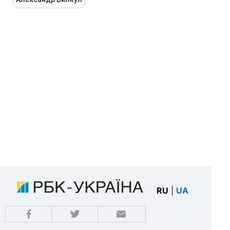
RU
|
UA