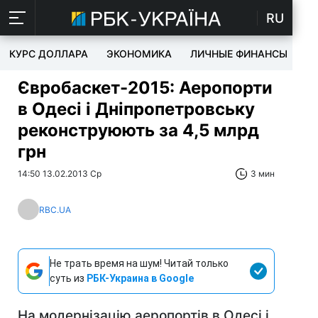
RU
КУРС ДОЛЛАРА
ЭКОНОМИКА
ЛИЧНЫЕ ФИНАНСЫ
T
Євробаскет-2015: Аеропорти
в Одесі і Дніпропетровську
реконструюють за 4,5 млрд
грн
14:50 13.02.2013 Ср
3 мин
RBC.UA
Не трать время на шум! Читай только
суть из
РБК-Украина в Google
На модернізацію аеропортів в Одесі і