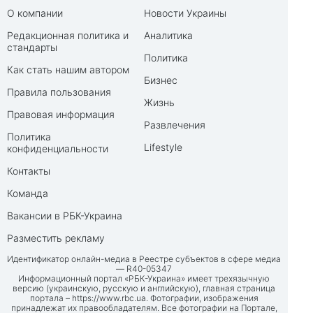
О компании
Новости Украины
Редакционная политика и
Аналитика
стандарты
Политика
Как стать нашим автором
Бизнес
Правила пользования
Жизнь
Правовая информация
Развлечения
Политика
Lifestyle
конфиденциальности
Контакты
Команда
Вакансии в РБК-Украина
Разместить рекламу
Идентификатор онлайн-медиа в Реестре субъектов в сфере медиа
— R40-05347
Информационный портал «РБК-Украина» имеет трехязычную
версию (украинскую, русскую и английскую), главная страница
портала –
https://www.rbc.ua
. Фотографии, изображения
принадлежат их правообладателям. Все фотографии на Портале,