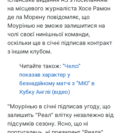
на місцевого журналіста Хосе Рамон
де ла Морену повідомляє, що
Моурінью не зможе залишитися на
чолі своєї нинішньої команди,
оскільки ще в січні підписав контракт
з іншим клубом.
Читайте також:
"Челсі"
показав характер у
безнадійному матчі з "МЮ" в
Кубку Англії (відео)
"Моурінью в січні підписав угоду, що
залишить "Реал" влітку незалежно від
підсумків сезону. Ясно, що ні
португалець, ні президент "Реала"