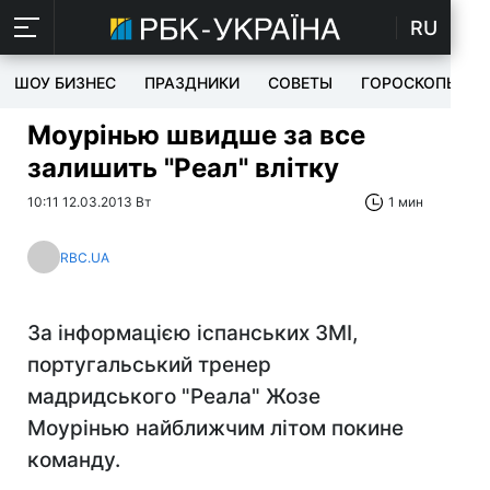
RU
ШОУ БИЗНЕС
ПРАЗДНИКИ
СОВЕТЫ
ГОРОСКОПЫ
Моурінью швидше за все
залишить "Реал" влітку
10:11 12.03.2013 Вт
1 мин
RBC.UA
За інформацією іспанських ЗМІ,
португальський тренер
мадридського "Реала" Жозе
Моурінью найближчим літом покине
команду.