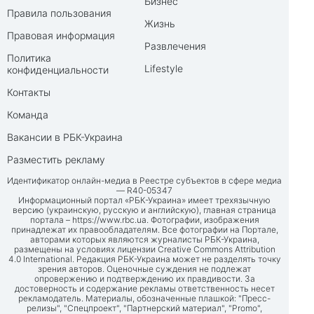
Бизнес
Правила пользования
Жизнь
Правовая информация
Развлечения
Политика
Lifestyle
конфиденциальности
Контакты
Команда
Вакансии в РБК-Украина
Разместить рекламу
Идентификатор онлайн-медиа в Реестре субъектов в сфере медиа
— R40-05347
Информационный портал «РБК-Украина» имеет трехязычную
версию (украинскую, русскую и английскую), главная страница
портала –
https://www.rbc.ua
. Фотографии, изображения
принадлежат их правообладателям. Все фотографии на Портале,
авторами которых являются журналисты РБК-Украина,
размещены на условиях лицензии Creative Commons Attribution
4.0 International. Редакция РБК-Украина может не разделять точку
зрения авторов. Оценочные суждения не подлежат
опровержению и подтверждению их правдивости. За
достоверность и содержание рекламы ответственность несет
рекламодатель. Материалы, обозначенные плашкой: "Пресс-
релизы", "Спецпроект", "Партнерский материал", "Promo",