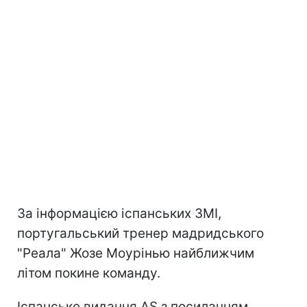
За інформацією іспанських ЗМІ,
португальський тренер мадридського
"Реала" Жозе Моурінью найближчим
літом покине команду.
Іспанське видання AS з посиланням