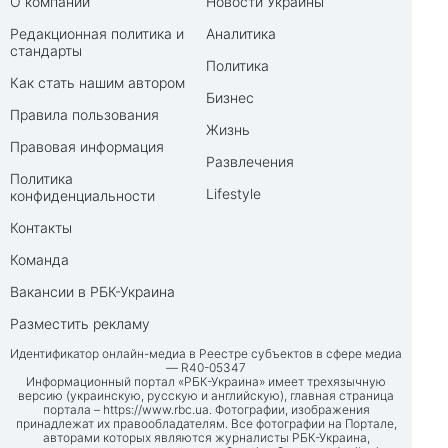
О компании
Новости Украины
Редакционная политика и
Аналитика
стандарты
Политика
Как стать нашим автором
Бизнес
Правила пользования
Жизнь
Правовая информация
Развлечения
Политика
Lifestyle
конфиденциальности
Контакты
Команда
Вакансии в РБК-Украина
Разместить рекламу
Идентификатор онлайн-медиа в Реестре субъектов в сфере медиа
— R40-05347
Информационный портал «РБК-Украина» имеет трехязычную
версию (украинскую, русскую и английскую), главная страница
портала –
https://www.rbc.ua
. Фотографии, изображения
принадлежат их правообладателям. Все фотографии на Портале,
авторами которых являются журналисты РБК-Украина,