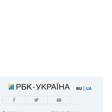
RU
|
UA