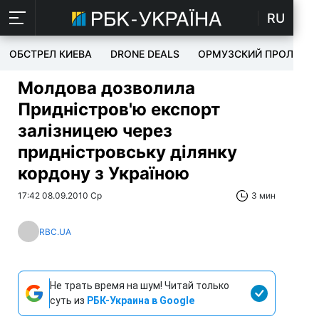
RU
ОБСТРЕЛ КИЕВА
DRONE DEALS
ОРМУЗСКИЙ ПРОЛИВ
Молдова дозволила
Придністров'ю експорт
залізницею через
придністровську ділянку
кордону з Україною
17:42 08.09.2010 Ср
3 мин
RBC.UA
Не трать время на шум! Читай только
суть из
РБК-Украина в Google