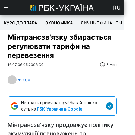
RU
КУРС ДОЛЛАРА
ЭКОНОМИКА
ЛИЧНЫЕ ФИНАНСЫ
T
Мінтрансзв'язку збирається
регулювати тарифи на
перевезення
16:07 06.05.2006 Сб
3 мин
RBC.UA
Не трать время на шум! Читай только
суть из
РБК-Украина в Google
Мінтрансзв'язку продовжує політику
акумуляції повноважень по