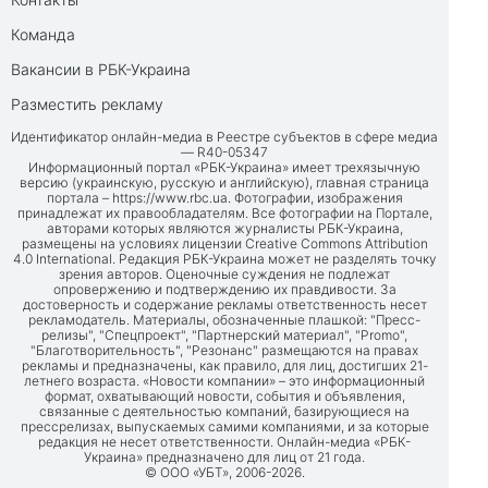
Команда
Вакансии в РБК-Украина
Разместить рекламу
Идентификатор онлайн-медиа в Реестре субъектов в сфере медиа
— R40-05347
Информационный портал «РБК-Украина» имеет трехязычную
версию (украинскую, русскую и английскую), главная страница
портала –
https://www.rbc.ua
. Фотографии, изображения
принадлежат их правообладателям. Все фотографии на Портале,
авторами которых являются журналисты РБК-Украина,
размещены на условиях лицензии Creative Commons Attribution
4.0 International. Редакция РБК-Украина может не разделять точку
зрения авторов. Оценочные суждения не подлежат
опровержению и подтверждению их правдивости. За
достоверность и содержание рекламы ответственность несет
рекламодатель. Материалы, обозначенные плашкой: "Пресс-
релизы", "Спецпроект", "Партнерский материал", "Promo",
"Благотворительность", "Резонанс" размещаются на правах
рекламы и предназначены, как правило, для лиц, достигших 21-
летнего возраста. «Новости компании» – это информационный
формат, охватывающий новости, события и объявления,
связанные с деятельностью компаний, базирующиеся на
прессрелизах, выпускаемых самими компаниями, и за которые
редакция не несет ответственности. Онлайн-медиа «РБК-
Украина» предназначено для лиц от 21 года.
© ООО «УБТ», 2006-2026.