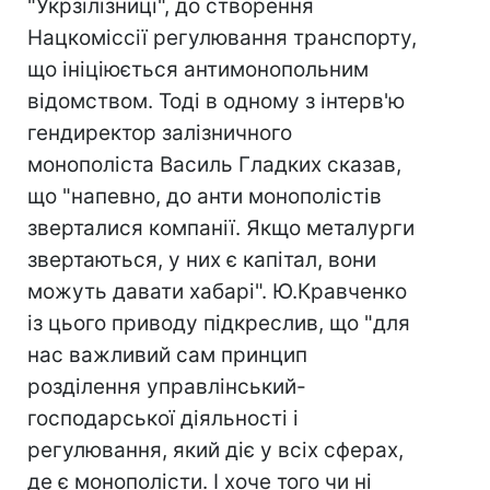
"Укрзілізниці", до створення
Нацкоміссії регулювання транспорту,
що ініціюється антимонопольним
відомством. Тоді в одному з інтерв'ю
гендиректор залізничного
монополіста Василь Гладких сказав,
що "напевно, до анти монополістів
зверталися компанії. Якщо металурги
звертаються, у них є капітал, вони
можуть давати хабарі". Ю.Кравченко
із цього приводу підкреслив, що "для
нас важливий сам принцип
розділення управлінський-
господарської діяльності і
регулювання, який діє у всіх сферах,
де є монополісти. І хоче того чи ні