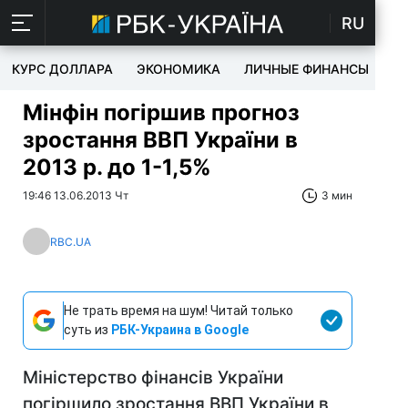
RU
КУРС ДОЛЛАРА
ЭКОНОМИКА
ЛИЧНЫЕ ФИНАНСЫ
T
Мінфін погіршив прогноз
зростання ВВП України в
2013 р. до 1-1,5%
19:46 13.06.2013 Чт
3 мин
RBC.UA
Не трать время на шум! Читай только
суть из
РБК-Украина в Google
Міністерство фінансів України
погіршило зростання ВВП України в