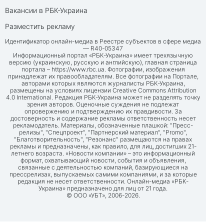
Вакансии в РБК-Украина
Разместить рекламу
Идентификатор онлайн-медиа в Реестре субъектов в сфере медиа
— R40-05347
Информационный портал «РБК-Украина» имеет трехязычную
версию (украинскую, русскую и английскую), главная страница
портала –
https://www.rbc.ua
. Фотографии, изображения
принадлежат их правообладателям. Все фотографии на Портале,
авторами которых являются журналисты РБК-Украина,
размещены на условиях лицензии Creative Commons Attribution
4.0 International. Редакция РБК-Украина может не разделять точку
зрения авторов. Оценочные суждения не подлежат
опровержению и подтверждению их правдивости. За
достоверность и содержание рекламы ответственность несет
рекламодатель. Материалы, обозначенные плашкой: "Пресс-
релизы", "Спецпроект", "Партнерский материал", "Promo",
"Благотворительность", "Резонанс" размещаются на правах
рекламы и предназначены, как правило, для лиц, достигших 21-
летнего возраста. «Новости компании» – это информационный
формат, охватывающий новости, события и объявления,
связанные с деятельностью компаний, базирующиеся на
прессрелизах, выпускаемых самими компаниями, и за которые
редакция не несет ответственности. Онлайн-медиа «РБК-
Украина» предназначено для лиц от 21 года.
© ООО «УБТ», 2006-2026.