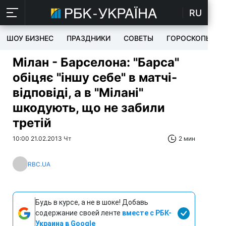
RU
ШОУ БИЗНЕС
ПРАЗДНИКИ
СОВЕТЫ
ГОРОСКОПЫ
Мілан - Барселона: "Барса"
обіцяє "іншу себе" в матчі-
відповіді, а в "Мілані"
шкодують, що не забили
третій
10:00 21.02.2013 Чт
2 мин
RBC.UA
Будь в курсе, а не в шоке! Добавь
содержание своей ленте
вместе с РБК-
Украина в Google