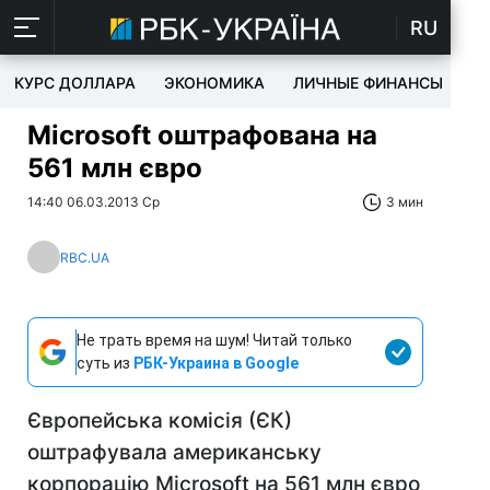
RU
КУРС ДОЛЛАРА
ЭКОНОМИКА
ЛИЧНЫЕ ФИНАНСЫ
T
Microsoft оштрафована на
561 млн євро
14:40 06.03.2013 Ср
3 мин
RBC.UA
Не трать время на шум! Читай только
суть из
РБК-Украина в Google
Європейська комісія (ЄК)
оштрафувала американську
корпорацію Microsoft на 561 млн євро