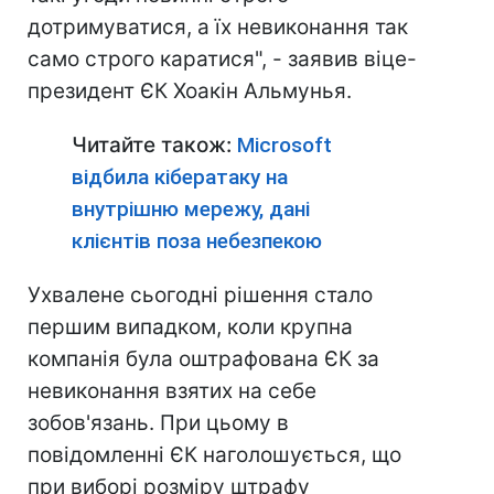
дотримуватися, а їх невиконання так
само строго каратися", - заявив віце-
президент ЄК Хоакін Альмунья.
Читайте також:
Microsoft
відбила кібератаку на
внутрішню мережу, дані
клієнтів поза небезпекою
Ухвалене сьогодні рішення стало
першим випадком, коли крупна
компанія була оштрафована ЄК за
невиконання взятих на себе
зобов'язань. При цьому в
повідомленні ЄК наголошується, що
при виборі розміру штрафу