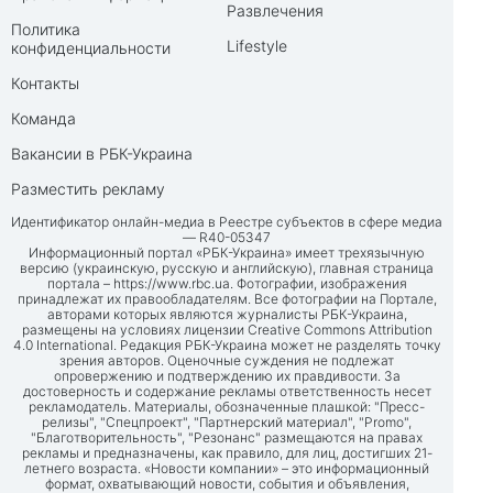
Развлечения
Политика
Lifestyle
конфиденциальности
Контакты
Команда
Вакансии в РБК-Украина
Разместить рекламу
Идентификатор онлайн-медиа в Реестре субъектов в сфере медиа
— R40-05347
Информационный портал «РБК-Украина» имеет трехязычную
версию (украинскую, русскую и английскую), главная страница
портала –
https://www.rbc.ua
. Фотографии, изображения
принадлежат их правообладателям. Все фотографии на Портале,
авторами которых являются журналисты РБК-Украина,
размещены на условиях лицензии Creative Commons Attribution
4.0 International. Редакция РБК-Украина может не разделять точку
зрения авторов. Оценочные суждения не подлежат
опровержению и подтверждению их правдивости. За
достоверность и содержание рекламы ответственность несет
рекламодатель. Материалы, обозначенные плашкой: "Пресс-
релизы", "Спецпроект", "Партнерский материал", "Promo",
"Благотворительность", "Резонанс" размещаются на правах
рекламы и предназначены, как правило, для лиц, достигших 21-
летнего возраста. «Новости компании» – это информационный
формат, охватывающий новости, события и объявления,