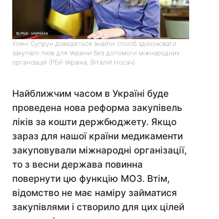
Уляні Супрун доведеться знайти спосіб здійснювати
закупівлі ліків для України без допомоги міжнародних
організацій (РБК-Україна, Віталій Носач)
Найближчим часом в Україні буде
проведена нова реформа закупівель
ліків за кошти держбюджету. Якщо
зараз для нашої країни медикаменти
закуповували міжнародні організації,
то з весни держава повинна
повернути цю функцію МОЗ. Втім,
відомство не має наміру займатися
закупівлями і створило для цих цілей