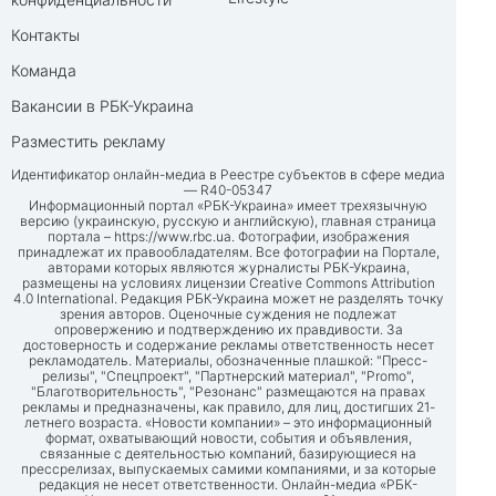
Контакты
Команда
Вакансии в РБК-Украина
Разместить рекламу
Идентификатор онлайн-медиа в Реестре субъектов в сфере медиа
— R40-05347
Информационный портал «РБК-Украина» имеет трехязычную
версию (украинскую, русскую и английскую), главная страница
портала –
https://www.rbc.ua
. Фотографии, изображения
принадлежат их правообладателям. Все фотографии на Портале,
авторами которых являются журналисты РБК-Украина,
размещены на условиях лицензии Creative Commons Attribution
4.0 International. Редакция РБК-Украина может не разделять точку
зрения авторов. Оценочные суждения не подлежат
опровержению и подтверждению их правдивости. За
достоверность и содержание рекламы ответственность несет
рекламодатель. Материалы, обозначенные плашкой: "Пресс-
релизы", "Спецпроект", "Партнерский материал", "Promo",
"Благотворительность", "Резонанс" размещаются на правах
рекламы и предназначены, как правило, для лиц, достигших 21-
летнего возраста. «Новости компании» – это информационный
формат, охватывающий новости, события и объявления,
связанные с деятельностью компаний, базирующиеся на
прессрелизах, выпускаемых самими компаниями, и за которые
редакция не несет ответственности. Онлайн-медиа «РБК-