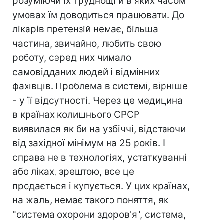
розуміючи їх труднощі й в яких часом
умовах їм доводиться працювати. До
лікарів претензій немає, більша
частина, звичайно, любить свою
роботу, серед них чимало
самовідданих людей і відмінних
фахівців. Проблема в системі, вірніше
- у її відсутності. Через це медицина
в країнах колишнього СРСР
виявилася як би на узбіччі, відстаючи
від західної мінімум на 25 років. І
справа не в технологіях, устаткуванні
або ліках, зрештою, все це
продається і купується. У цих країнах,
на жаль, немає такого поняття, як
"система охорони здоров'я", система,